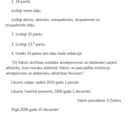
1. 18.pantā:
izslēgt sesto daļu;
izslēgt devīto, desmito, vienpadsmito, divpadsmito un
trīspadsmito daļu.
2. Izslēgt 22.pantu.
1
3. Izslēgt 23.
pantu.
4. Izteikt 24.panta otro daļu šādā redakcijā:
"(2) Valsts drošības iestādes amatpersonas un darbinieki saņem
atlīdzību, kuru nosaka atbilstoši Valsts un pašvaldību institūciju
amatpersonu un darbinieku atlīdzības likumam."
Likums stājas spēkā 2010.gada 1.janvārī.
Likums Saeimā pieņemts 2009.gada 1.decembrī.
Valsts prezidents
V.Zatlers
Rīgā 2009.gada 15.decembrī