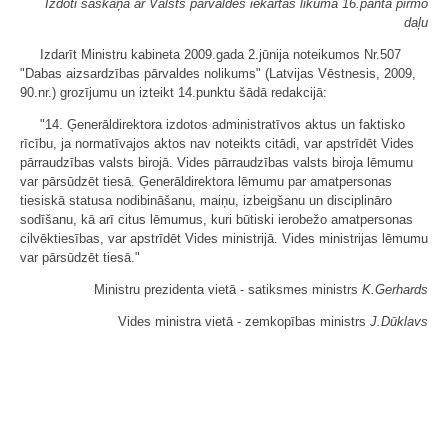
Izdoti saskaņā ar Valsts pārvaldes iekārtas likuma 16.panta pirmo
daļu
Izdarīt Ministru kabineta 2009.gada 2.jūnija noteikumos Nr.507
"Dabas aizsardzības pārvaldes nolikums" (Latvijas Vēstnesis, 2009,
90.nr.) grozījumu un izteikt 14.punktu šādā redakcijā:
"14. Ģenerāldirektora izdotos administratīvos aktus un faktisko
rīcību, ja normatīvajos aktos nav noteikts citādi, var apstrīdēt Vides
pārraudzības valsts birojā. Vides pārraudzības valsts biroja lēmumu
var pārsūdzēt tiesā. Ģenerāldirektora lēmumu par amatpersonas
tiesiskā statusa nodibināšanu, maiņu, izbeigšanu un disciplināro
sodīšanu, kā arī citus lēmumus, kuri būtiski ierobežo amatpersonas
cilvēktiesības, var apstrīdēt Vides ministrijā. Vides ministrijas lēmumu
var pārsūdzēt tiesā."
Ministru prezidenta vietā - satiksmes ministrs
K.Gerhards
Vides ministra vietā - zemkopības ministrs
J.Dūklavs