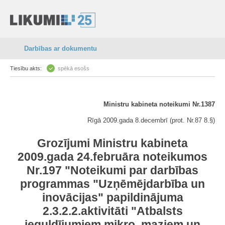
Darbības ar dokumentu
Tiesību akts:
spēkā esošs
Ministru kabineta noteikumi Nr.1387
Rīgā 2009.gada 8.decembrī (prot. Nr.87 8.§)
Grozījumi Ministru kabineta
2009.gada 24.februāra noteikumos
Nr.197 "Noteikumi par darbības
programmas "Uzņēmējdarbība un
inovācijas" papildinājuma
2.3.2.2.aktivitāti "Atbalsts
ieguldījumiem mikro, maziem un