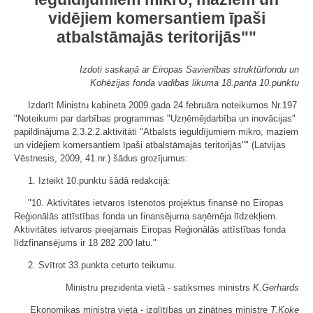
vidējiem komersantiem īpaši
atbalstāmajās teritorijās""
Izdoti saskaņā ar Eiropas Savienības struktūrfondu un
Kohēzijas fonda vadības likuma 18.panta 10.punktu
Izdarīt Ministru kabineta 2009.gada 24.februāra noteikumos Nr.197
"Noteikumi par darbības programmas "Uzņēmējdarbība un inovācijas"
papildinājuma 2.3.2.2.aktivitāti "Atbalsts ieguldījumiem mikro, maziem
un vidējiem komersantiem īpaši atbalstāmajās teritorijās"" (Latvijas
Vēstnesis, 2009, 41.nr.) šādus grozījumus:
1. Izteikt 10.punktu šādā redakcijā:
"10. Aktivitātes ietvaros īstenotos projektus finansē no Eiropas
Reģionālās attīstības fonda un finansējuma saņēmēja līdzekļiem.
Aktivitātes ietvaros pieejamais Eiropas Reģionālās attīstības fonda
līdzfinansējums ir 18 282 200 latu."
2. Svītrot 33.punkta ceturto teikumu.
Ministru prezidenta vietā - satiksmes ministrs
K.Gerhards
Ekonomikas ministra vietā - izglītības un zinātnes ministre
T.Koķe