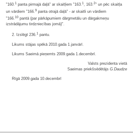
1
1
2
"160.
panta pirmajā daļā" ar skaitļiem "163.
, 163.
" un pēc skaitļa
9
un vārdiem "166.
panta otrajā daļā" - ar skaitli un vārdiem
10
"166.
pantā (par pārkāpumiem dārgmetālu un dārgakmeņu
izstrādājumu tirdzniecības jomā)".
1
2. Izslēgt 236.
pantu.
Likums stājas spēkā 2010.gada 1.janvārī.
Likums Saeimā pieņemts 2009.gada 1.decembrī.
Valsts prezidenta vietā
Saeimas priekšsēdētājs
G.Daudze
Rīgā 2009.gada 10.decembrī