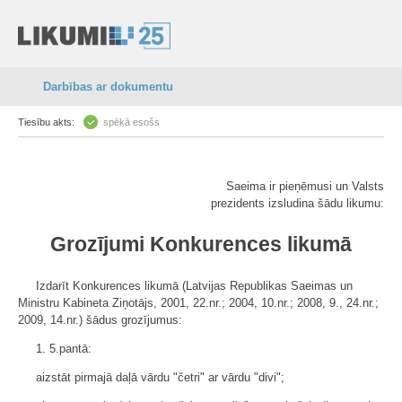
Darbības ar dokumentu
Tiesību akts:
spēkā esošs
Saeima ir pieņēmusi un Valsts
prezidents izsludina šādu likumu:
Grozījumi Konkurences likumā
Izdarīt Konkurences likumā (Latvijas Republikas Saeimas un
Ministru Kabineta Ziņotājs, 2001, 22.nr.; 2004, 10.nr.; 2008, 9., 24.nr.;
2009, 14.nr.) šādus grozījumus:
1. 5.pantā:
aizstāt pirmajā daļā vārdu "četri" ar vārdu "divi";