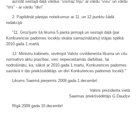
aizstāt sestajā daļā vārdus "vismaz triju" ar vārdu "visu" un vārdu
"trīs" - ar vārdu "divi".
2. Papildināt pārejas noteikumus ar 11. un 12.punktu šādā
redakcijā:
"11. Grozījumi šā likuma 5.panta pirmajā un sestajā daļā (par
Konkurences padomes locekļu skaita samazināšanu) stājas spēkā
2010.gada 1.martā.
12. Ministru kabinets, ievērojot Valsts civildienesta likuma un citu
normatīvo aktu prasības, veic nepieciešamās darbības, lai
nodrošinātu, ka, sākot ar 2010.gada 1.martu, Konkurences padomes
sastāvā ir tās priekšsēdētājs un divi Konkurences padomes locekļi."
Likums Saeimā pieņemts 2009.gada 1.decembrī.
Valsts prezidenta vietā
Saeimas priekšsēdētājs
G.Daudze
Rīgā 2009.gada 10.decembrī