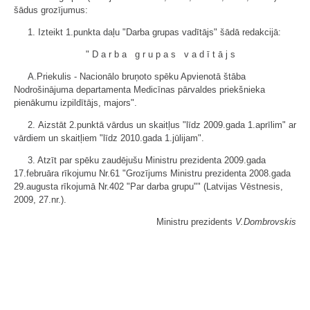
šādus grozījumus:
1. Izteikt 1.punkta daļu "Darba grupas vadītājs" šādā redakcijā:
"Darba grupas vadītājs
A.Priekulis - Nacionālo bruņoto spēku Apvienotā štāba
Nodrošinājuma departamenta Medicīnas pārvaldes priekšnieka
pienākumu izpildītājs, majors".
2. Aizstāt 2.punktā vārdus un skaitļus "līdz 2009.gada 1.aprīlim" ar
vārdiem un skaitļiem "līdz 2010.gada 1.jūlijam".
3. Atzīt par spēku zaudējušu Ministru prezidenta 2009.gada
17.februāra rīkojumu Nr.61 "Grozījums Ministru prezidenta 2008.gada
29.augusta rīkojumā Nr.402 "Par darba grupu"" (Latvijas Vēstnesis,
2009, 27.nr.).
Ministru prezidents
V.Dombrovskis