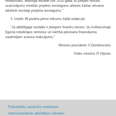
noraidīšanu, atbildīgā iestāde līdz 2010.gada 30.jūnijam nosūta
uzaicinājumu minētās projektu iesniegumu atlases kārtas ietvaros
atkārtoti iesniegt projekta iesniegumu."
3. Izteikt 49.punkta pirmo teikumu šādā redakcijā:
"Ja atbildīgajai iestādei ir pieejami finanšu resursi, tā civiltiesiskajā
līgumā noteiktajos termiņos un kārtībā pārskaita finansējuma
saņēmējam avansa maksājumu."
Ministru prezidents
V.Dombrovskis
Vides ministrs
R.Vējonis
Pašvaldību saistošie noteikumi
Administratīvās atbildības ceļvedis