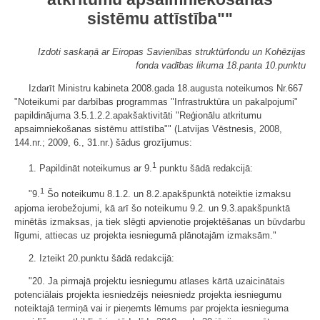
sistēmu attīstība""
Izdoti saskaņā ar Eiropas Savienības struktūrfondu un Kohēzijas
fonda vadības likuma 18.panta 10.punktu
Izdarīt Ministru kabineta 2008.gada 18.augusta noteikumos Nr.667
"Noteikumi par darbības programmas "Infrastruktūra un pakalpojumi"
papildinājuma 3.5.1.2.2.apakšaktivitāti "Reģionālu atkritumu
apsaimniekošanas sistēmu attīstība"" (Latvijas Vēstnesis, 2008,
144.nr.; 2009, 6., 31.nr.) šādus grozījumus:
1
1. Papildināt noteikumus ar 9.
punktu šādā redakcijā:
1
"9.
Šo noteikumu 8.1.2. un 8.2.apakšpunktā noteiktie izmaksu
apjoma ierobežojumi, kā arī šo noteikumu 9.2. un 9.3.apakšpunktā
minētās izmaksas, ja tiek slēgti apvienotie projektēšanas un būvdarbu
līgumi, attiecas uz projekta iesniegumā plānotajām izmaksām."
2. Izteikt 20.punktu šādā redakcijā:
"20. Ja pirmajā projektu iesniegumu atlases kārtā uzaicinātais
potenciālais projekta iesniedzējs neiesniedz projekta iesniegumu
noteiktajā termiņā vai ir pieņemts lēmums par projekta iesnieguma