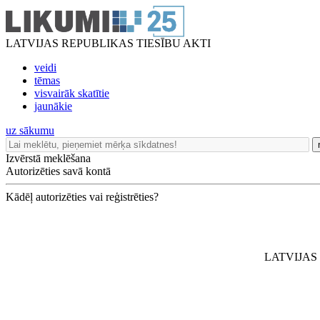
LATVIJAS REPUBLIKAS TIESĪBU AKTI
veidi
tēmas
visvairāk skatītie
jaunākie
uz sākumu
Izvērstā meklēšana
Autorizēties savā kontā
Kādēļ autorizēties vai reģistrēties?
LATVIJAS