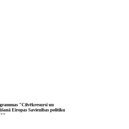
ogrammas "Cilvēkresursi un
āšanā Eiropas Savienības politiku
"""