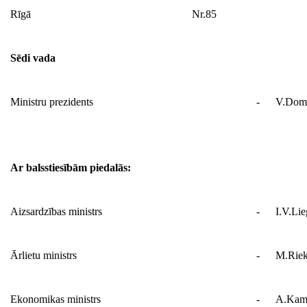
Rīgā
Nr.85
Sēdi vada
Ministru prezidents
-
V.Domb
Ar balsstiesībām piedalās:
Aizsardzības ministrs
-
I.V.Lie
Ārlietu ministrs
-
M.Riek
Ekonomikas ministrs
-
A.Kam