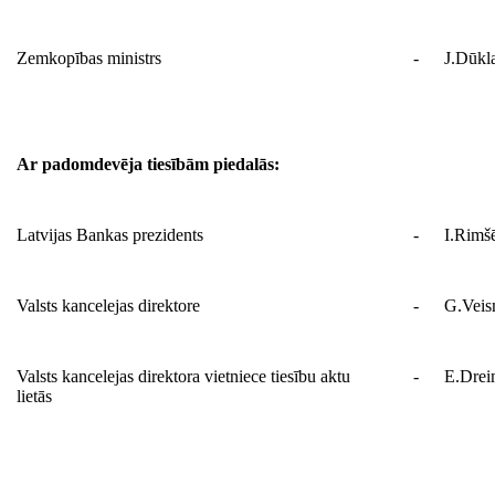
Zemkopības ministrs
-
J.Dūkl
Ar padomdevēja tiesībām piedalās:
Latvijas Bankas prezidents
-
I.Rimš
Valsts kancelejas direktore
-
G.Vei
Valsts kancelejas direktora vietniece tiesību aktu
-
E.Drei
lietās