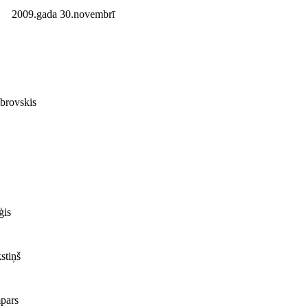
2009.gada 30.novembrī
rovskis
ģis
stiņš
pars