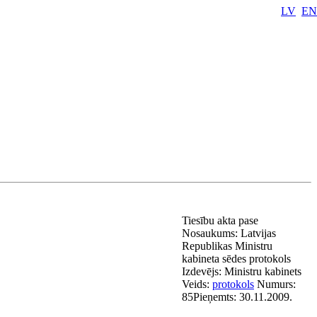
LV
EN
Tiesību akta pase
Nosaukums:
Latvijas
Republikas Ministru
kabineta sēdes protokols
Izdevējs:
Ministru kabinets
Veids:
protokols
Numurs:
85
Pieņemts:
30.11.2009.