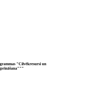
ogrammas "Cilvēkresursi un
tiprināšana"""