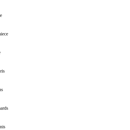
e
iece
e
ris
ns
ards
nis