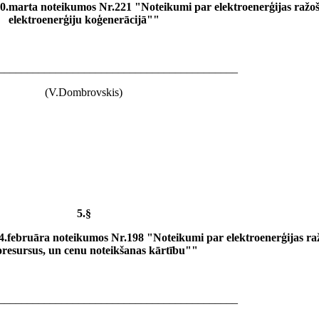
.marta noteikumos Nr.221 "Noteikumi par elektroenerģijas ražoš
elektroenerģiju koģenerācijā""
__________________________________________
(V.Dombrovskis)
5.§
.februāra noteikumos Nr.198 "Noteikumi par elektroenerģijas ra
resursus, un cenu noteikšanas kārtību""
__________________________________________