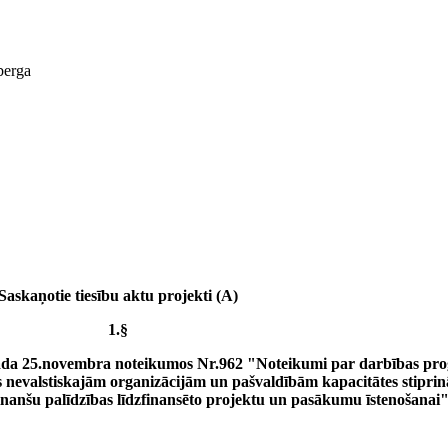
berga
Saskaņotie tiesību aktu projekti (A)
1.§
ada 25.novembra noteikumos Nr.962 "Noteikumi par darbības pr
s nevalstiskajām organizācijām un pašvaldībām kapacitātes stiprin
inanšu palīdzības līdzfinansēto projektu un pasākumu īstenošanai