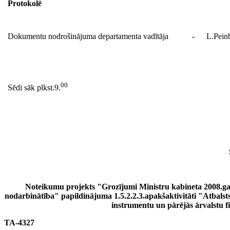
Protokolē
Dokumentu nodrošinājuma departamenta vadītāja
-
L.Pein
00
Sēdi sāk plkst.9.
Noteikumu projekts "Grozījumi Ministru kabineta 2008.g
nodarbinātība" papildinājuma 1.5.2.2.3.apakšaktivitāti "Atbalst
instrumentu un pārējās ārvalstu f
TA-4327