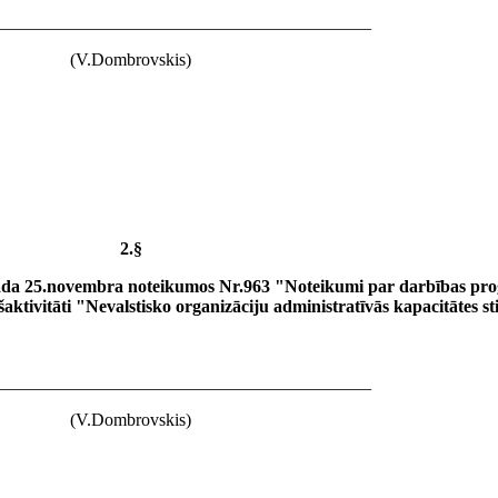
__________________________________________
(V.Dombrovskis)
2.§
ada 25.novembra noteikumos Nr.963 "Noteikumi par darbības pr
aktivitāti "Nevalstisko organizāciju administratīvās kapacitātes s
__________________________________________
(V.Dombrovskis)