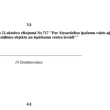
3.§
21.oktobra rīkojumā Nr.717 "Par Aizsardzības īpašumu valsts aģe
 militāro objektu un iepirkumu centra izveidi""
__________________________________________
(V.Dombrovskis)
4.§