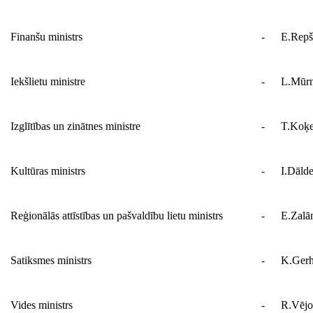
Finanšu ministrs
-
E.Repš
Iekšlietu ministre
-
L.Mūrn
Izglītības un zinātnes ministre
-
T.Koķ
Kultūras ministrs
-
I.Dālde
Reģionālās attīstības un pašvaldību lietu ministrs
-
E.Zalā
Satiksmes ministrs
-
K.Gerh
Vides ministrs
-
R.Vējo