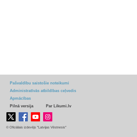
Pašvaldību saistošie noteikumi
Administratīvās atbildības ceļvedis
Apmācības
Pilnā versija
Par Likumi.lv
© Oficiālais izdevējs "Latvijas Vēstnesis"