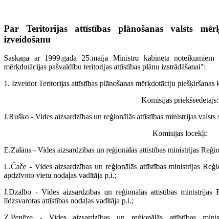
Par Teritorijas attīstības plānošanas valsts mēr
izveidošanu
Saskaņā ar 1999.gada 25.maija Ministru kabineta noteikumiem N
mērķdotācijas pašvaldību teritorijas attīstības plānu izstrādāšanai":
1. Izveidot Teritorijas attīstības plānošanas mērķdotāciju piešķiršanas 
Komisijas priekšsēdētājs:
J.Ruško - Vides aizsardzības un reģionālās attīstības ministrijas valsts 
Komisijas locekļi:
E.Zalāns - Vides aizsardzības un reģionālās attīstības ministrijas Reģio
L.Čače - Vides aizsardzības un reģionālās attīstības ministrijas Reģi
apdzīvoto vietu nodaļas vadītāja p.i.;
J.Dzalbo - Vides aizsardzības un reģionālās attīstības ministrijas
līdzsvarotas attīstības nodaļas vadītāja p.i.;
Z.Penēze - Vides aizsardzības un reģionālās attīstības minist