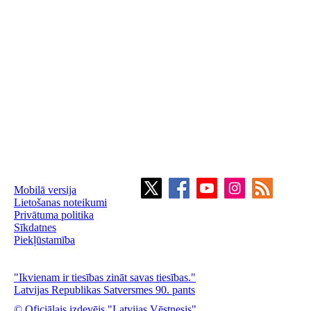
Mobilā versija
Lietošanas noteikumi
Privātuma politika
Sīkdatnes
Piekļūstamība
"Ikvienam ir tiesības zināt savas tiesības."
Latvijas Republikas Satversmes 90. pants
© Oficiālais izdevējs "Latvijas Vēstnesis"