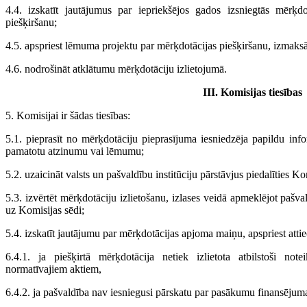
4.4. izskatīt jautājumus par iepriekšējos gados izsniegtās mērķdo
piešķiršanu;
4.5. apspriest lēmuma projektu par mērķdotācijas piešķiršanu, izmaksā
4.6. nodrošināt atklātumu mērķdotāciju izlietojumā.
III. Komisijas tiesības
5. Komisijai ir šādas tiesības:
5.1. pieprasīt no mērķdotāciju pieprasījuma iesniedzēja papildu infor
pamatotu atzinumu vai lēmumu;
5.2. uzaicināt valsts un pašvaldību institūciju pārstāvjus piedalīties Ko
5.3. izvērtēt mērķdotāciju izlietošanu, izlases veidā apmeklējot pašva
uz Komisijas sēdi;
5.4. izskatīt jautājumu par mērķdotācijas apjoma maiņu, apspriest at
6.4.1. ja piešķirtā mērķdotācija netiek izlietota atbilstoši 
normatīvajiem aktiem,
6.4.2. ja pašvaldība nav iesniegusi pārskatu par pasākumu finansējuma 