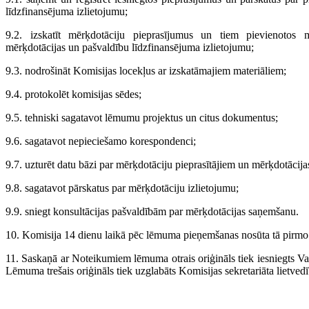
līdzfinansējuma izlietojumu;
9.2. izskatīt mērķdotāciju pieprasījumus un tiem pievienotos ma
mērķdotācijas un pašvaldību līdzfinansējuma izlietojumu;
9.3. nodrošināt Komisijas locekļus ar izskatāmajiem materiāliem;
9.4. protokolēt komisijas sēdes;
9.5. tehniski sagatavot lēmumu projektus un citus dokumentus;
9.6. sagatavot nepieciešamo korespondenci;
9.7. uzturēt datu bāzi par mērķdotāciju pieprasītājiem un mērķdotācijas
9.8. sagatavot pārskatus par mērķdotāciju izlietojumu;
9.9. sniegt konsultācijas pašvaldībām par mērķdotācijas saņemšanu.
10. Komisija 14 dienu laikā pēc lēmuma pieņemšanas nosūta tā pirmo 
11. Saskaņā ar Noteikumiem lēmuma otrais oriģināls tiek iesniegts Vals
Lēmuma trešais oriģināls tiek uzglabāts Komisijas sekretariāta lietvedī