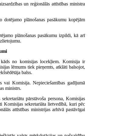
aizsardzības un reģionālās attīstības ministra
 no dotējamo plānošanas pasākumu kopējām
dotējamo plānošanas pasākumu izpildi, kā arī
izlietojumu.
mumi
 kāds no komisijas locekļiem. Komisija ir
sijas lēmums tiek pieņemts, atklāti balsojot,
ekšsēdētāja balss.
js vai Komisija. Nepieciešamības gadījumā
as ministrs.
 sekretariātu pārstāvoša persona, Komisijas
i Komisijas sekretariāta lietvedībā, kuri pēc
lās attīstības ministrijas arhīvā pastāvīgai
iešķirtās valsts mērķdotācijas un pašvaldību