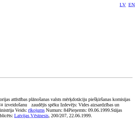
LV
EN
orijas attīstības plānošanas valsts mērķdotāciju piešķiršanas komisijas
ku
izveidošanu
zaudējis spēku
Izdevējs:
Vides aizsardzības un
nistrija
Veids:
rīkojums
Numurs:
84
Pieņemts:
09.06.1999.
Stājas
blicēts:
Latvijas Vēstnesis
, 200/207, 22.06.1999.