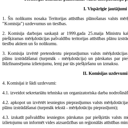
I. Vispārīgie jautājumi
1. Šis nolikums nosaka Teritorijas attīstības plānošanas valsts mēr
"Komisija") uzdevumus un tiesības.
2. Komisija darbojas saskaņā ar 1999.gada 25.maija Ministru ka
piešķiramas mērķdotācijas pašvaldību teritorijas attīstības plānu izst
tiesību aktiem un šo nolikumu.
3. Komisija izvērtē pretendentu pieprasījumus valsts mērķdotācijas 
plānu izstrādāšanai (turpmāk - mērķdotācija) un pārskatus par pieš
līdzfinansējuma izlietojumu, lemj par tās piešķiršanu un izmaksu.
II. Komisijas uzdevumi
4. Komisijai ir šādi uzdevumi:
4.1. izveidot sekretariātu tehniska un organizatoriska darba nodrošinā
4.2. apkopot un izvērtēt iesniegtos pieprasījumus valsts mērķdotācijas
plānu izstrādāšanai (turpmāk tekstā - mērķdotāciju pieprasījumi);
4.3. izskatīt pašvaldību iesniegtos pārskatus par piešķirtās valsts 
izlietojumu un informēt vides aizsardzības un reģionālās attīstības mini