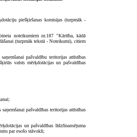
ķdotāciju piešķiršanas komisijas (turpmāk -
bineta noteikumiem nr.187 "Kārtība, kādā
rādāšanai (turpmāk tekstā - Noteikumi), citiem
saņemšanai pašvaldību teritorijas attīstības
ķirtās valsts mērķdotācijas un pašvaldības
šanai;
 saņemšanai pašvaldības teritorijas attīstības
mērķdotācijas un pašvaldības līdzfinansējuma
stru par esošo stāvokli;