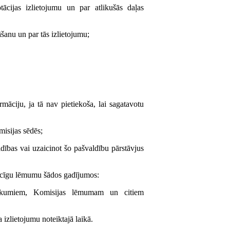
tācijas izlietojumu un par atlikušās daļas
šanu un par tās izlietojumu;
māciju, ja tā nav pietiekoša, lai sagatavotu
misijas sēdēs;
ldības vai uzaicinot šo pašvaldību pārstāvjus
tiecīgu lēmumu šādos gadījumos:
noteikumiem, Komisijas lēmumam un citiem
izlietojumu noteiktajā laikā.