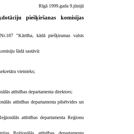
Rīgā 1999.gada 9.jūnijā
ķdotāciju piešķiršanas komisijas
r.187 "Kārtība, kādā piešķiramas valsts
komisiju šādā sastāvā:
sekretāra vietnieks;
nālās attīstības departamenta direktors;
onālās attīstības departamenta pilsētvides un
 Reģionālās attīstības departamenta Reģionu
rijas Reģionālās attīstības departamenta