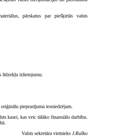
teriālus, pārskatus par piešķirtās valsts
 līdzekļu izlietojumu;
oriģinālu pieprasījuma iesniedzējam.
ts kasei, kas veic tālāko finansiālo darbību.
bā.
Valsts sekretāra vietnieks
J.Ruško