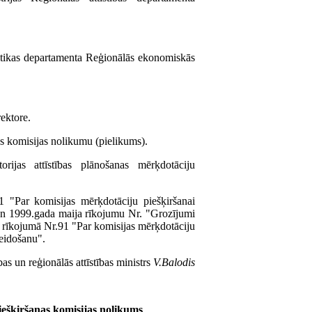
itikas departamenta Reģionālās ekonomiskās
ektore.
nas komisijas nolikumu (pielikums).
rijas attīstības plānošanas mērķdotāciju
 "Par komisijas mērķdotāciju piešķiršanai
" un 1999.gada maija rīkojumu Nr. "Grozījumi
ja rīkojumā Nr.91 "Par komisijas mērķdotāciju
veidošanu".
as un reģionālās attīstības ministrs
V.Balodis
piešķiršanas komisijas nolikums