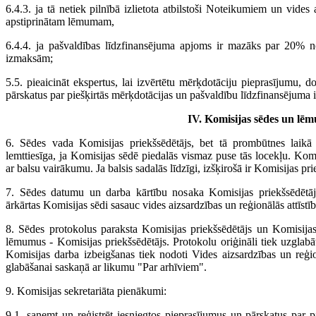
6.4.3. ja tā netiek pilnībā izlietota atbilstoši Noteikumiem un vides 
apstiprinātam lēmumam,
6.4.4. ja pašvaldības līdzfinansējuma apjoms ir mazāks par 20%
izmaksām;
5.5. pieaicināt ekspertus, lai izvērtētu mērķdotāciju pieprasījumu, 
pārskatus par piešķirtās mērķdotācijas un pašvaldību līdzfinansējuma 
IV. Komisijas sēdes un lē
6. Sēdes vada Komisijas priekšsēdētājs, bet tā prombūtnes laikā
lemttiesīga, ja Komisijas sēdē piedalās vismaz puse tās locekļu. Komi
ar balsu vairākumu. Ja balsis sadalās līdzīgi, izšķirošā ir Komisijas pri
7. Sēdes datumu un darba kārtību nosaka Komisijas priekšsēdētā
ārkārtas Komisijas sēdi sasauc vides aizsardzības un reģionālās attīstīb
8. Sēdes protokolus paraksta Komisijas priekšsēdētājs un Komisijas
lēmumus - Komisijas priekšsēdētājs. Protokolu oriģināli tiek uzglabāt
Komisijas darba izbeigšanas tiek nodoti Vides aizsardzības un reģionā
glabāšanai saskaņā ar likumu "Par arhīviem".
9. Komisijas sekretariāta pienākumi:
9.1. saņemt un reģistrēt iesniegtos pieprasījumus un pārskatus par p