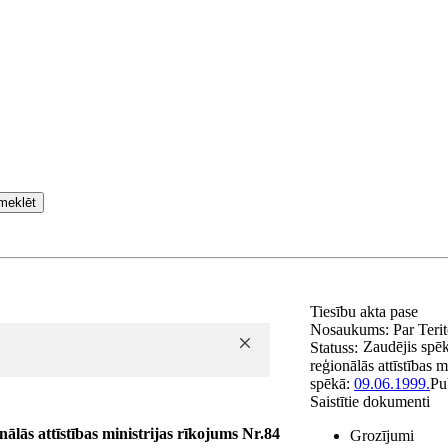
meklēt
Tiesību akta pase
Nosaukums:
Par Terit
Zaudējis spē
Statuss:
reģionālās attīstības mi
spēkā:
09.06.1999.
Pu
Saistītie dokumenti
nālās attīstības ministrijas rīkojums Nr.84
Grozījumi