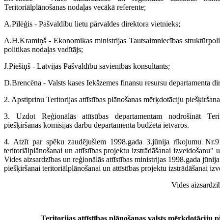
Teritoriālplānošanas nodaļas vecākā referente;
A.Pīlēģis - Pašvaldību lietu pārvaldes direktora vietnieks;
A.H.Kramiņš - Ekonomikas ministrijas Tautsaimniecības struktūrpol
politikas nodaļas vadītājs;
J.Piešiņš - Latvijas Pašvaldību savienības konsultants;
D.Brencēna - Valsts kases Iekšzemes finansu resursu departamenta dir
2. Apstiprinu Teritorijas attīstības plānošanas mērķdotāciju piešķirša
3. Uzdot Reģionālās attīstības departamentam nodrošināt Terito
piešķiršanas komisijas darbu departamenta budžeta ietvaros.
4. Atzīt par spēku zaudējušiem 1998.gada 3.jūnija rīkojumu Nr.91
teritoriālplānošanai un attīstības projektu izstrādāšanai izveidošanu
Vides aizsardzības un reģionālās attīstības ministrijas 1998.gada jūni
piešķiršanai teritoriālplānošanai un attīstības projektu izstrādāšanai iz
Vides aizsardzīb
Teritorijas attīstības plānošanas valsts mērķdotāciju 