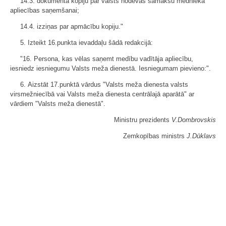
14.3. dokumenta kopiju par valsts nodevas samaksu mednieka
apliecības saņemšanai;
14.4. izziņas par apmācību kopiju."
5. Izteikt 16.punkta ievaddaļu šādā redakcijā:
"16. Persona, kas vēlas saņemt medību vadītāja apliecību,
iesniedz iesniegumu Valsts meža dienestā. Iesniegumam pievieno:".
6. Aizstāt 17.punktā vārdus "Valsts meža dienesta valsts
virsmežniecībā vai Valsts meža dienesta centrālajā aparātā" ar
vārdiem "Valsts meža dienestā".
Ministru prezidents
V.Dombrovskis
Zemkopības ministrs
J.Dūklavs