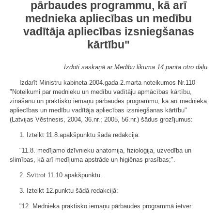
pārbaudes programmu, kā arī
mednieka apliecības un medību
vadītāja apliecības izsniegšanas
kārtību"
Izdoti saskaņā ar Medību likuma 14.panta otro daļu
Izdarīt Ministru kabineta 2004.gada 2.marta noteikumos Nr.110
"Noteikumi par mednieku un medību vadītāju apmācības kārtību,
zināšanu un praktisko iemaņu pārbaudes programmu, kā arī mednieka
apliecības un medību vadītāja apliecības izsniegšanas kārtību"
(Latvijas Vēstnesis, 2004, 36.nr.; 2005, 56.nr.) šādus grozījumus:
1. Izteikt 11.8.apakšpunktu šādā redakcijā:
"11.8. medījamo dzīvnieku anatomija, fizioloģija, uzvedība un
slimības, kā arī medījuma apstrāde un higiēnas prasības;".
2. Svītrot 11.10.apakšpunktu.
3. Izteikt 12.punktu šādā redakcijā:
"12. Mednieka praktisko iemaņu pārbaudes programmā ietver: