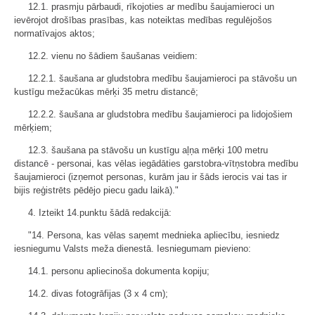
12.1. prasmju pārbaudi, rīkojoties ar medību šaujamieroci un
ievērojot drošības prasības, kas noteiktas medības regulējošos
normatīvajos aktos;
12.2. vienu no šādiem šaušanas veidiem:
12.2.1. šaušana ar gludstobra medību šaujamieroci pa stāvošu un
kustīgu mežacūkas mērķi 35 metru distancē;
12.2.2. šaušana ar gludstobra medību šaujamieroci pa lidojošiem
mērķiem;
12.3. šaušana pa stāvošu un kustīgu aļņa mērķi 100 metru
distancē - personai, kas vēlas iegādāties garstobra-vītņstobra medību
šaujamieroci (izņemot personas, kurām jau ir šāds ierocis vai tas ir
bijis reģistrēts pēdējo piecu gadu laikā)."
4. Izteikt 14.punktu šādā redakcijā:
"14. Persona, kas vēlas saņemt mednieka apliecību, iesniedz
iesniegumu Valsts meža dienestā. Iesniegumam pievieno:
14.1. personu apliecinoša dokumenta kopiju;
14.2. divas fotogrāfijas (3 x 4 cm);