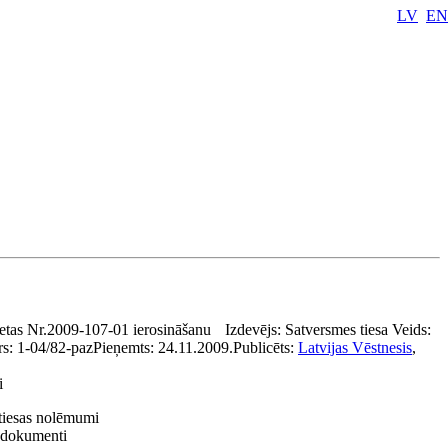
LV
EN
ietas Nr.2009-107-01 ierosināšanu
Izdevējs:
Satversmes tiesa
Veids:
rs:
1-04/82-paz
Pieņemts:
24.11.2009.
Publicēts:
Latvijas Vēstnesis
,
i
tiesas nolēmumi
ie dokumenti