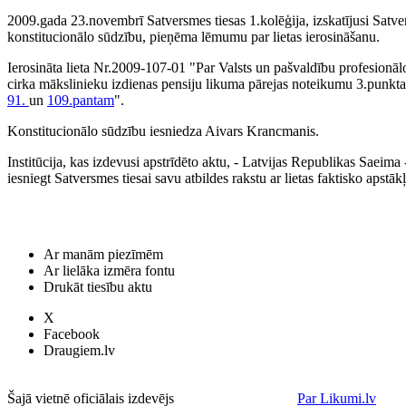
2009.gada 23.novembrī Satversmes tiesas 1.kolēģija, izskatījusi Satv
konstitucionālo sūdzību, pieņēma lēmumu par lietas ierosināšanu.
Ierosināta lieta Nr.2009-107-01 "Par Valsts un pašvaldību profesionālo
cirka mākslinieku izdienas pensiju likuma pārejas noteikumu 3.punkta
91.
un
109.pantam
".
Konstitucionālo sūdzību iesniedza Aivars Krancmanis.
Institūcija, kas izdevusi apstrīdēto aktu, - Latvijas Republikas Saeim
iesniegt Satversmes tiesai savu atbildes rakstu ar lietas faktisko apstā
Ar manām piezīmēm
Ar lielāka izmēra fontu
Drukāt tiesību aktu
X
Facebook
Draugiem.lv
Šajā vietnē oficiālais izdevējs
Par Likumi.lv