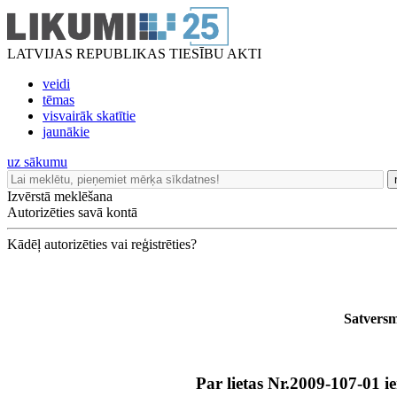
LATVIJAS REPUBLIKAS TIESĪBU AKTI
veidi
tēmas
visvairāk skatītie
jaunākie
uz sākumu
Izvērstā meklēšana
Autorizēties savā kontā
Kādēļ autorizēties vai reģistrēties?
Satversm
Par lietas Nr.2009-107-01 i