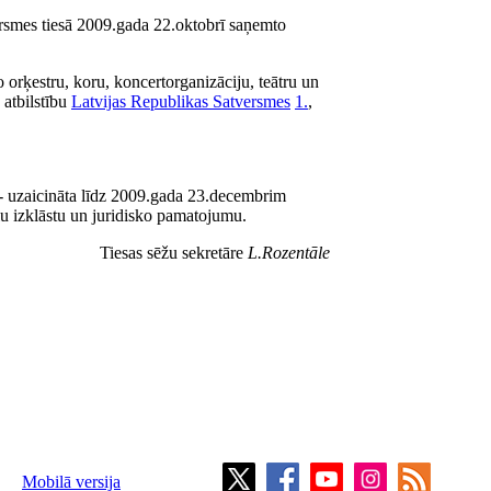
ersmes tiesā 2009.gada 22.oktobrī saņemto
 orķestru, koru, koncertorganizāciju, teātru un
 atbilstību
Latvijas Republikas Satversmes
1.
,
a - uzaicināta līdz 2009.gada 23.decembrim
kļu izklāstu un juridisko pamatojumu.
Tiesas sēžu sekretāre
L.Rozentāle
Mobilā versija