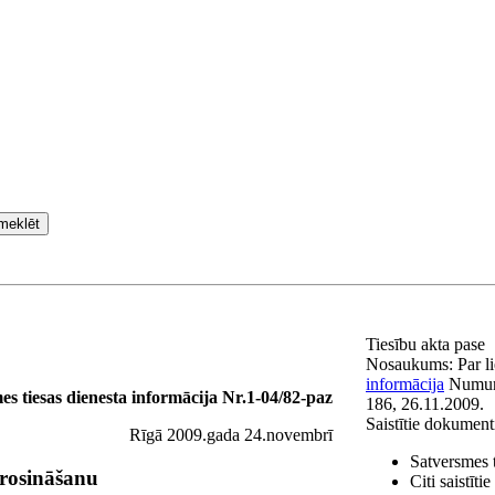
meklēt
Tiesību akta pase
Nosaukums:
Par l
informācija
Numu
es tiesas dienesta informācija Nr.1-04/82-paz
186, 26.11.2009.
Saistītie dokument
Rīgā 2009.gada 24.novembrī
Satversmes 
erosināšanu
Citi saistīt