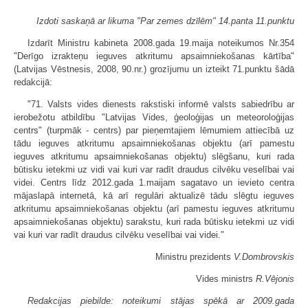
Izdoti saskaņā ar likuma "Par zemes dzīlēm" 14.panta 11.punktu
Izdarīt Ministru kabineta 2008.gada 19.maija noteikumos Nr.354
"Derīgo izrakteņu ieguves atkritumu apsaimniekošanas kārtība"
(Latvijas Vēstnesis, 2008, 90.nr.) grozījumu un izteikt 71.punktu šādā
redakcijā:
"71. Valsts vides dienests rakstiski informē valsts sabiedrību ar
ierobežotu atbildību "Latvijas Vides, ģeoloģijas un meteoroloģijas
centrs" (turpmāk - centrs) par pieņemtajiem lēmumiem attiecībā uz
tādu ieguves atkritumu apsaimniekošanas objektu (arī pamestu
ieguves atkritumu apsaimniekošanas objektu) slēgšanu, kuri rada
būtisku ietekmi uz vidi vai kuri var radīt draudus cilvēku veselībai vai
videi. Centrs līdz 2012.gada 1.maijam sagatavo un ievieto centra
mājaslapā internetā, kā arī regulāri aktualizē tādu slēgtu ieguves
atkritumu apsaimniekošanas objektu (arī pamestu ieguves atkritumu
apsaimniekošanas objektu) sarakstu, kuri rada būtisku ietekmi uz vidi
vai kuri var radīt draudus cilvēku veselībai vai videi."
Ministru prezidents
V.Dombrovskis
Vides ministrs
R.Vējonis
Redakcijas piebilde: noteikumi stājas spēkā ar 2009.gada