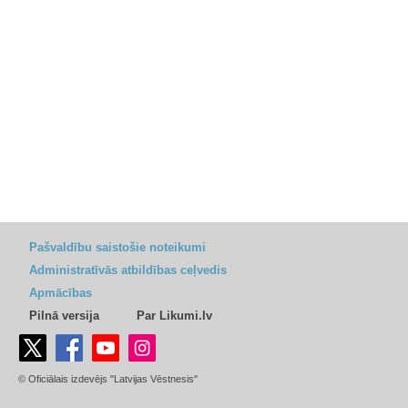
Pašvaldību saistošie noteikumi
Administratīvās atbildības ceļvedis
Apmācības
Pilnā versija
Par Likumi.lv
© Oficiālais izdevējs "Latvijas Vēstnesis"