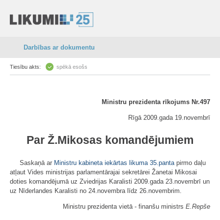
Darbības ar dokumentu
Tiesību akts:
spēkā esošs
Ministru prezidenta rīkojums Nr.497
Rīgā 2009.gada 19.novembrī
Par Ž.Mikosas komandējumiem
Saskaņā ar
Ministru kabineta iekārtas likuma
35.panta
pirmo daļu
atļaut Vides ministrijas parlamentārajai sekretārei Žanetai Mikosai
doties komandējumā uz Zviedrijas Karalisti 2009.gada 23.novembrī un
uz Nīderlandes Karalisti no 24.novembra līdz 26.novembrim.
Ministru prezidenta vietā - finanšu ministrs
E.Repše