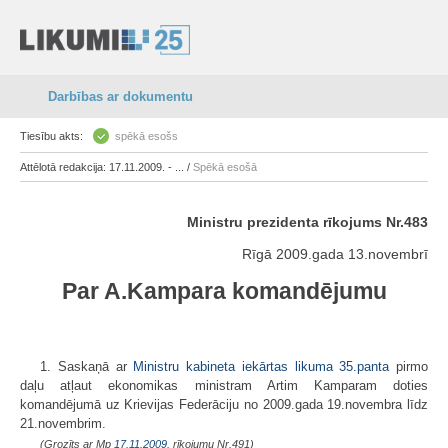
Darbības ar dokumentu
Tiesību akts:
spēkā esošs
Attēlotā redakcija: 17.11.2009. - ... /
Spēkā esošā
Ministru prezidenta rīkojums Nr.483
Rīgā 2009.gada 13.novembrī
Par A.Kampara komandējumu
1. Saskaņā ar
Ministru kabineta iekārtas likuma
35.panta
pirmo
daļu atļaut ekonomikas ministram Artim Kamparam doties
komandējumā uz Krievijas Federāciju no 2009.gada 19.novembra līdz
21.novembrim.
(Grozīts ar Mp
17.11.2009.
rīkojumu Nr.491)