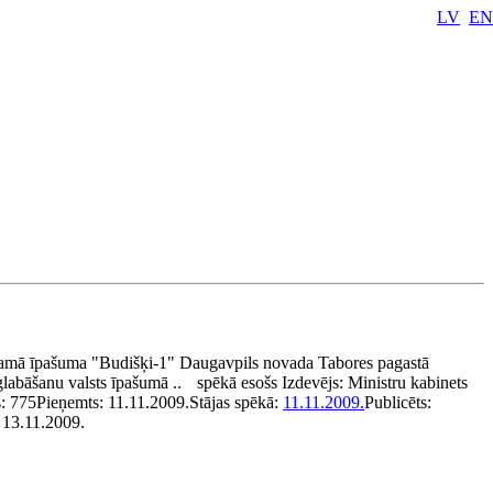
LV
EN
amā īpašuma "Budišķi-1" Daugavpils novada Tabores pagastā
glabāšanu valsts īpašumā ..
spēkā esošs
Izdevējs:
Ministru kabinets
s:
775
Pieņemts:
11.11.2009.
Stājas spēkā:
11.11.2009.
Publicēts:
, 13.11.2009.