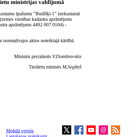
etu ministrijas valdījumā
 nekustamo īpašumu "Budišķi-1" (nekustamā
 (zemes vienības kadastra apzīmējums
astra apzīmējums 4492 007 0104) -
u normatīvajos aktos noteiktajā kārtībā
Ministru prezidents
V.Dombrovskis
Tieslietu ministrs
M.Segliņš
Mobilā versija
Lietošanas noteikumi