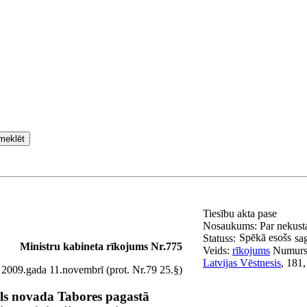
meklēt
Tiesību akta pase
Nosaukums:
Par nekust
Spēkā esošs
Statuss:
sa
Ministru kabineta rīkojums Nr.775
Veids:
rīkojums
Numur
Latvijas Vēstnesis
, 181
 2009.gada 11.novembrī (prot. Nr.79 25.§)
s novada Tabores pagastā