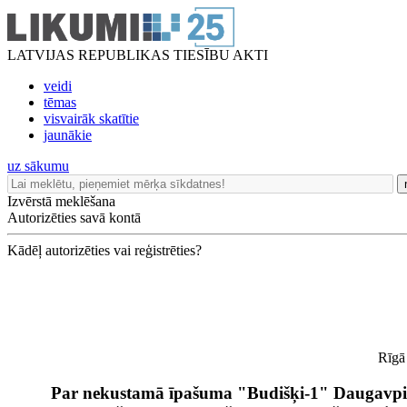
LATVIJAS REPUBLIKAS TIESĪBU AKTI
veidi
tēmas
visvairāk skatītie
jaunākie
uz sākumu
Izvērstā meklēšana
Autorizēties savā kontā
Kādēļ autorizēties vai reģistrēties?
Rīgā
Par nekustamā īpašuma "Budišķi-1" Daugavpil