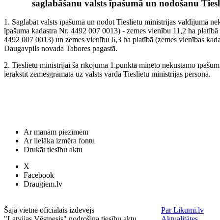
saglabāšanu valsts īpašumā un nodošanu Tiesli
1. Saglabāt valsts īpašumā un nodot Tieslietu ministrijas valdījumā
īpašuma kadastra Nr. 4492 007 0013) - zemes vienību 11,2 ha platībā
4492 007 0013) un zemes vienību 6,3 ha platībā (zemes vienības kad
Daugavpils novada Tabores pagastā.
2. Tieslietu ministrijai šā rīkojuma 1.punktā minēto nekustamo īpašum
ierakstīt zemesgrāmatā uz valsts vārda Tieslietu ministrijas personā.
Ar manām piezīmēm
Ar lielāka izmēra fontu
Drukāt tiesību aktu
X
Facebook
Draugiem.lv
Šajā vietnē oficiālais izdevējs
Par Likumi.lv
"Latvijas Vēstnesis" nodrošina tiesību aktu
Aktualitātes