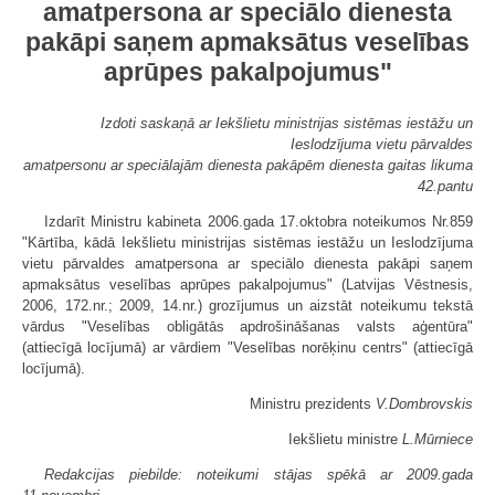
amatpersona ar speciālo dienesta
pakāpi saņem apmaksātus veselības
aprūpes pakalpojumus"
Izdoti saskaņā ar Iekšlietu ministrijas sistēmas iestāžu un
Ieslodzījuma vietu pārvaldes
amatpersonu ar speciālajām dienesta pakāpēm dienesta gaitas likuma
42.pantu
Izdarīt Ministru kabineta 2006.gada 17.oktobra noteikumos Nr.859
"Kārtība, kādā Iekšlietu ministrijas sistēmas iestāžu un Ieslodzījuma
vietu pārvaldes amatpersona ar speciālo dienesta pakāpi saņem
apmaksātus veselības aprūpes pakalpojumus" (Latvijas Vēstnesis,
2006, 172.nr.; 2009, 14.nr.) grozījumus un aizstāt noteikumu tekstā
vārdus "Veselības obligātās apdrošināšanas valsts aģentūra"
(attiecīgā locījumā) ar vārdiem "Veselības norēķinu centrs" (attiecīgā
locījumā).
Ministru prezidents
V.Dombrovskis
Iekšlietu ministre
L.Mūrniece
Redakcijas piebilde: noteikumi stājas spēkā ar 2009.gada