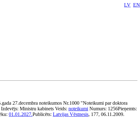
LV
EN
5.gada 27.decembra noteikumos Nr.1000 "Noteikumi par doktora
Izdevējs:
Ministru kabinets
Veids:
noteikumi
Numurs:
1256
Pieņemts:
ēku:
01.01.2027.
Publicēts:
Latvijas Vēstnesis
, 177, 06.11.2009.