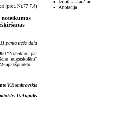
Izdoti saskaņā ar
ī (prot. Nr.77 7.§)
Anotācija
a noteikumos
ešķiršanas
11.panta trešo daļu
1000 "Noteikumi par
ēšanu augstskolām"
 2.9.apakšpunktu.
ents
V.Dombrovskis
s ministrs U.Augulis