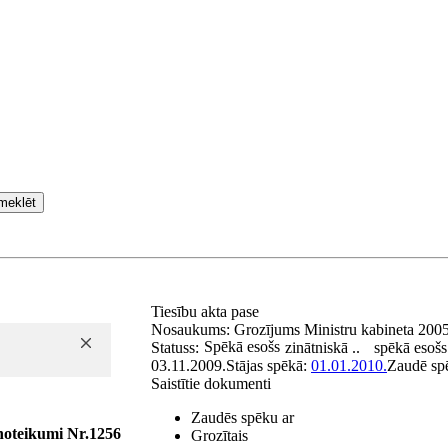
meklēt
Tiesību akta pase
Nosaukums:
Grozījums Ministru kabineta 200
Spēkā esošs
Statuss:
zinātniskā ..
spēkā esošs
03.11.2009.
Stājas spēkā:
01.01.2010.
Zaudē sp
Saistītie dokumenti
Zaudēs spēku ar
noteikumi Nr.1256
Grozītais