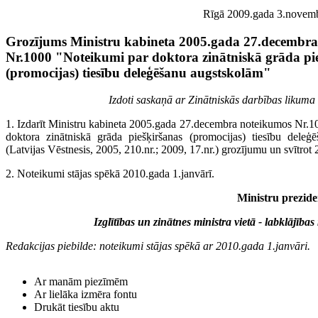
Rīgā 2009.gada 3.novembr
Grozījums Ministru kabineta 2005.gada 27.decembr
Nr.1000 "Noteikumi par doktora zinātniskā grāda pi
(promocijas) tiesību deleģēšanu augstskolām"
Izdoti saskaņā ar Zinātniskās darbības likuma 
1. Izdarīt Ministru kabineta 2005.gada 27.decembra noteikumos Nr.
doktora zinātniskā grāda piešķiršanas (promocijas) tiesību deleģ
(Latvijas Vēstnesis, 2005, 210.nr.; 2009, 17.nr.) grozījumu un svītrot
2. Noteikumi stājas spēkā 2010.gada 1.janvārī.
Ministru prezid
Izglītības un zinātnes ministra vietā - labklājība
Redakcijas piebilde: noteikumi stājas spēkā ar 2010.gada 1.janvāri.
Ar manām piezīmēm
Ar lielāka izmēra fontu
Drukāt tiesību aktu