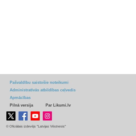
Pašvaldību saistošie noteikumi
Administratīvās atbildības ceļvedis
Apmācības
Pilnā versija
Par Likumi.lv
© Oficiālais izdevējs "Latvijas Vēstnesis"