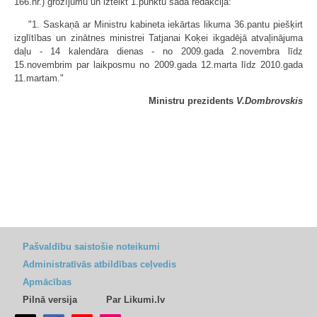
166.nr.) grozījumu un izteikt 1.punktu šādā redakcijā:
"1. Saskaņā ar Ministru kabineta iekārtas likuma 36.pantu piešķirt
izglītības un zinātnes ministrei Tatjanai Koķei ikgadējā atvaļinājuma
daļu - 14 kalendāra dienas - no 2009.gada 2.novembra līdz
15.novembrim par laikposmu no 2009.gada 12.marta līdz 2010.gada
11.martam."
Ministru prezidents
V.Dombrovskis
Pašvaldību saistošie noteikumi
Administratīvās atbildības ceļvedis
Apmācības
Pilnā versija
Par Likumi.lv