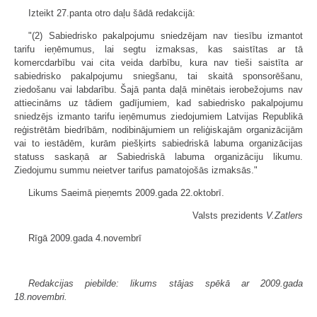
Izteikt 27.panta otro daļu šādā redakcijā:
"(2) Sabiedrisko pakalpojumu sniedzējam nav tiesību izmantot
tarifu ieņēmumus, lai segtu izmaksas, kas saistītas ar tā
komercdarbību vai cita veida darbību, kura nav tieši saistīta ar
sabiedrisko pakalpojumu sniegšanu, tai skaitā sponsorēšanu,
ziedošanu vai labdarību. Šajā panta daļā minētais ierobežojums nav
attiecināms uz tādiem gadījumiem, kad sabiedrisko pakalpojumu
sniedzējs izmanto tarifu ieņēmumus ziedojumiem Latvijas Republikā
reģistrētām biedrībām, nodibinājumiem un reliģiskajām organizācijām
vai to iestādēm, kurām piešķirts sabiedriskā labuma organizācijas
statuss saskaņā ar Sabiedriskā labuma organizāciju likumu.
Ziedojumu summu neietver tarifus pamatojošās izmaksās."
Likums Saeimā pieņemts 2009.gada 22.oktobrī.
Valsts prezidents
V.Zatlers
Rīgā 2009.gada 4.novembrī
Redakcijas piebilde: likums stājas spēkā ar 2009.gada
18.novembri.