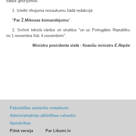
šādus grozījumus:
1. Izteikt rīkojuma nosaukumu šādā redakcijā:
"
Par Ž.Mikosas komandējumu
".
2. Svītrot tekstā vārdus un skaitļus "un uz Portugāles Republiku
no 1.novembra līdz 4.novembrim".
Ministru prezidenta vietā - finanšu ministrs
E.Repše
Pašvaldību saistošie noteikumi
Administratīvās atbildības ceļvedis
Apmācības
Pilnā versija
Par Likumi.lv