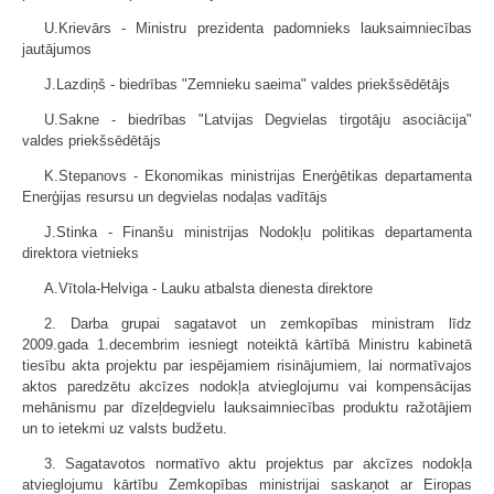
U.Krievārs - Ministru prezidenta padomnieks lauksaimniecības
jautājumos
J.Lazdiņš - biedrības "Zemnieku saeima" valdes priekšsēdētājs
U.Sakne - biedrības "Latvijas Degvielas tirgotāju asociācija"
valdes priekšsēdētājs
K.Stepanovs - Ekonomikas ministrijas Enerģētikas departamenta
Enerģijas resursu un degvielas nodaļas vadītājs
J.Stinka - Finanšu ministrijas Nodokļu politikas departamenta
direktora vietnieks
A.Vītola-Helviga - Lauku atbalsta dienesta direktore
2. Darba grupai sagatavot un zemkopības ministram līdz
2009.gada 1.decembrim iesniegt noteiktā kārtībā Ministru kabinetā
tiesību akta projektu par iespējamiem risinājumiem, lai normatīvajos
aktos paredzētu akcīzes nodokļa atvieglojumu vai kompensācijas
mehānismu par dīzeļdegvielu lauksaimniecības produktu ražotājiem
un to ietekmi uz valsts budžetu.
3. Sagatavotos normatīvo aktu projektus par akcīzes nodokļa
atvieglojumu kārtību Zemkopības ministrijai saskaņot ar Eiropas