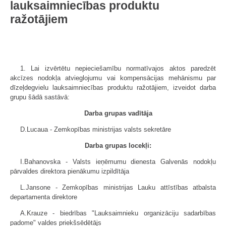
lauksaimniecības produktu
ražotājiem
1. Lai izvērtētu nepieciešamību normatīvajos aktos paredzēt
akcīzes nodokļa atvieglojumu vai kompensācijas mehānismu par
dīzeļdegvielu lauksaimniecības produktu ražotājiem, izveidot darba
grupu šādā sastāvā:
Darba grupas vadītāja
D.Lucaua - Zemkopības ministrijas valsts sekretāre
Darba grupas locekļi:
I.Bahanovska - Valsts ieņēmumu dienesta Galvenās nodokļu
pārvaldes direktora pienākumu izpildītāja
L.Jansone - Zemkopības ministrijas Lauku attīstības atbalsta
departamenta direktore
A.Krauze - biedrības "Lauksaimnieku organizāciju sadarbības
padome" valdes priekšsēdētājs