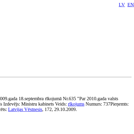
LV
EN
2009.gada 18.septembra rīkojumā Nr.635 "Par 2010.gada valsts
šs
Izdevējs:
Ministru kabinets
Veids:
rīkojums
Numurs:
737
Pieņemts:
cēts:
Latvijas Vēstnesis
, 172, 29.10.2009.