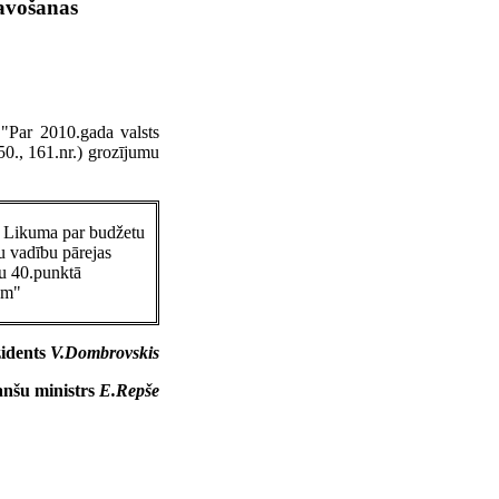
tavošanas
 "Par 2010.gada valsts
50., 161.nr.) grozījumu
i Likuma par budžetu
u vadību pārejas
u 40.punktā
am"
zidents
V.Dombrovskis
anšu ministrs
E.Repše