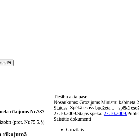
meklēt
Tiesību akta pase
Nosaukums:
Grozījums Ministru kabineta 
Spēkā esošs
Statuss:
budžeta ..
spēkā eso
neta rīkojums Nr.737
27.10.2009.
Stājas spēkā:
27.10.2009.
Publi
Saistītie dokumenti
tobrī (prot. Nr.75 5.§)
Grozītais
a rīkojumā