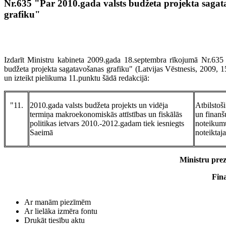
Nr.635 "Par 2010.gada valsts budžeta projekta saga
grafiku"
Izdarīt Ministru kabineta 2009.gada 18.septembra rīkojumā Nr.635
budžeta projekta sagatavošanas grafiku" (Latvijas Vēstnesis, 2009, 1
un izteikt pielikuma 11.punktu šādā redakcijā:
"11.
2010.gada valsts budžeta projekts un vidēja
Atbilstoš
termiņa makroekonomiskās attīstības un fiskālās
un finanš
politikas ietvars 2010.-2012.gadam tiek iesniegts
noteikum
Saeimā
noteiktaj
Ministru pre
Fin
Ar manām piezīmēm
Ar lielāka izmēra fontu
Drukāt tiesību aktu