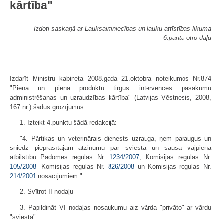
kārtība"
Izdoti saskaņā ar Lauksaimniecības un lauku attīstības likuma
6.panta otro daļu
Izdarīt Ministru kabineta 2008.gada 21.oktobra noteikumos Nr.874
"Piena un piena produktu tirgus intervences pasākumu
administrēšanas un uzraudzības kārtība" (Latvijas Vēstnesis, 2008,
167.nr.) šādus grozījumus:
1. Izteikt 4.punktu šādā redakcijā:
"4. Pārtikas un veterinārais dienests uzrauga, ņem paraugus un
sniedz pieprasītājam atzinumu par sviesta un sausā vājpiena
atbilstību Padomes regulas Nr.
1234/2007
, Komisijas regulas Nr.
105/2008
, Komisijas regulas Nr.
826/2008
un Komisijas regulas Nr.
214/2001
nosacījumiem."
2. Svītrot II nodaļu.
3. Papildināt VI nodaļas nosaukumu aiz vārda "privāto" ar vārdu
"sviesta".