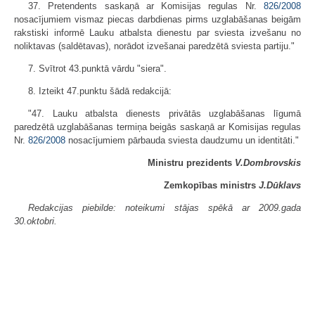
37. Pretendents saskaņā ar Komisijas regulas Nr.
826/2008
nosacījumiem vismaz piecas darbdienas pirms uzglabāšanas beigām
rakstiski informē Lauku atbalsta dienestu par sviesta izvešanu no
noliktavas (saldētavas), norādot izvešanai paredzētā sviesta partiju."
7. Svītrot 43.punktā vārdu "siera".
8. Izteikt 47.punktu šādā redakcijā:
"47. Lauku atbalsta dienests privātās uzglabāšanas līgumā
paredzētā uzglabāšanas termiņa beigās saskaņā ar Komisijas regulas
Nr.
826/2008
nosacījumiem pārbauda sviesta daudzumu un identitāti."
Ministru prezidents
V.Dombrovskis
Zemkopības ministrs
J.Dūklavs
Redakcijas piebilde: noteikumi stājas spēkā ar 2009.gada
30.oktobri.