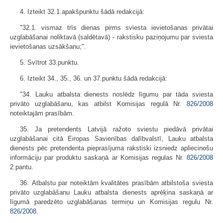
4. Izteikt 32.1.apakšpunktu šādā redakcijā:
"32.1. vismaz trīs dienas pirms sviesta ievietošanas privātai
uzglabāšanai noliktavā (saldētavā) - rakstisku paziņojumu par sviesta
ievietošanas uzsākšanu;".
5. Svītrot 33.punktu.
6. Izteikt 34., 35., 36. un 37.punktu šādā redakcijā:
"34. Lauku atbalsta dienests noslēdz līgumu par tāda sviesta
privāto uzglabāšanu, kas atbilst Komisijas regulā Nr.
826/2008
noteiktajām prasībām.
35. Ja pretendents Latvijā ražoto sviestu piedāvā privātai
uzglabāšanai citā Eiropas Savienības dalībvalstī, Lauku atbalsta
dienests pēc pretendenta pieprasījuma rakstiski izsniedz apliecinošu
informāciju par produktu saskaņā ar Komisijas regulas Nr.
826/2008
2.pantu.
36. Atbalstu par noteiktām kvalitātes prasībām atbilstoša sviesta
privāto uzglabāšanu Lauku atbalsta dienests aprēķina saskaņā ar
līgumā paredzēto uzglabāšanas termiņu un Komisijas regulu Nr.
826/2008
.