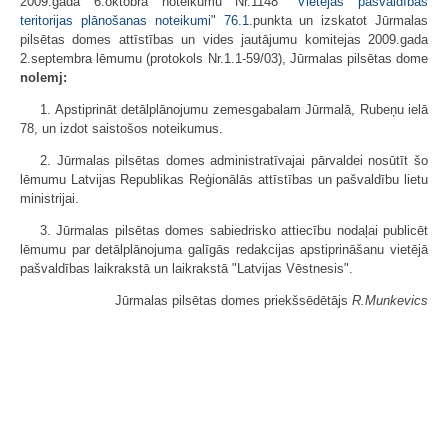
2009.gada 6.oktobra noteikumu Nr.1148 "
Vietējās pašvaldības
teritorijas plānošanas noteikumi
"
76.1
.punkta un izskatot Jūrmalas
pilsētas domes attīstības un vides jautājumu komitejas 2009.gada
2.septembra lēmumu (protokols Nr.1.1-59/03), Jūrmalas pilsētas dome
nolemj:
1. Apstiprināt detālplānojumu zemesgabalam Jūrmalā, Rubeņu ielā
78, un izdot saistošos noteikumus.
2. Jūrmalas pilsētas domes administratīvajai pārvaldei nosūtīt šo
lēmumu Latvijas Republikas Reģionālās attīstības un pašvaldību lietu
ministrijai.
3. Jūrmalas pilsētas domes sabiedrisko attiecību nodaļai publicēt
lēmumu par detālplānojuma galīgās redakcijas apstiprināšanu vietējā
pašvaldības laikrakstā un laikrakstā "Latvijas Vēstnesis".
Jūrmalas pilsētas domes priekšsēdētājs
R.Munkevics