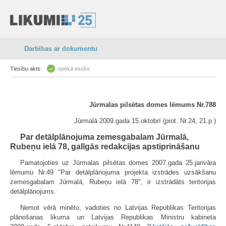
Darbības ar dokumentu
Tiesību akts:
spēkā esošs
Jūrmalas pilsētas domes lēmums Nr.788
Jūrmalā 2009.gada 15.oktobrī (prot. Nr.24, 21.p.)
Par detālplānojuma zemesgabalam Jūrmalā,
Rubeņu ielā 78, galīgās redakcijas apstiprināšanu
Pamatojoties uz Jūrmalas pilsētas domes 2007.gada 25.janvāra
lēmumu Nr.49 "Par detālplānojuma projekta izstrādes uzsākšanu
zemesgabalam Jūrmalā, Rubeņu ielā 78", ir izstrādāts teritorijas
detālplānojums.
Ņemot vērā minēto, vadoties no Latvijas Republikas Teritorijas
plānošanas likuma un Latvijas Republikas Ministru kabineta