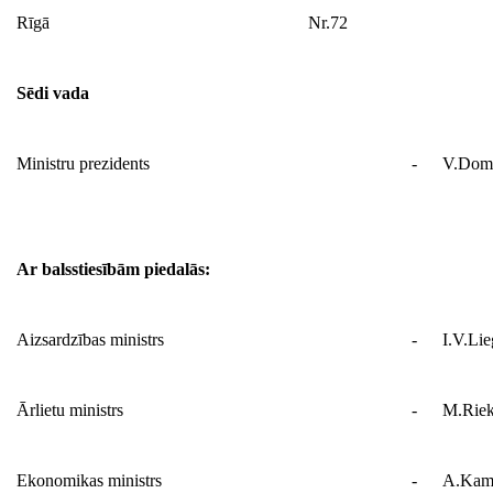
Rīgā
Nr.72
Sēdi vada
Ministru prezidents
-
V.Domb
Ar balsstiesībām piedalās:
Aizsardzības ministrs
-
I.V.Lie
Ārlietu ministrs
-
M.Riek
Ekonomikas ministrs
-
A.Kam