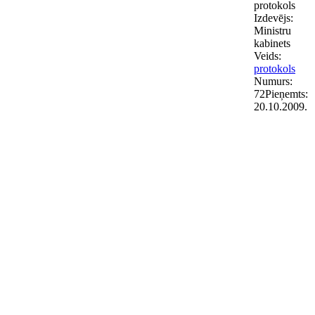
protokols
Izdevējs:
Ministru
kabinets
Veids:
protokols
Numurs:
72
Pieņemts:
20.10.2009.