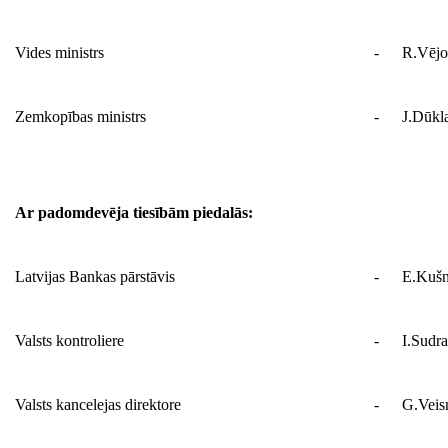
Vides ministrs
-
R.Vējo
Zemkopības ministrs
-
J.Dūkl
Ar padomdevēja tiesībām piedalās:
Latvijas Bankas pārstāvis
-
E.Kušn
Valsts kontroliere
-
I.Sudr
Valsts kancelejas direktore
-
G.Vei