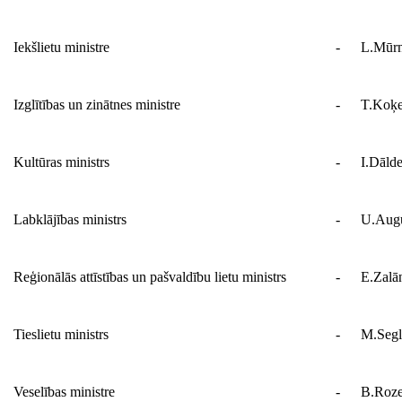
Iekšlietu ministre
-
L.Mūrn
Izglītības un zinātnes ministre
-
T.Koķ
Kultūras ministrs
-
I.Dālde
Labklājības ministrs
-
U.Augu
Reģionālās attīstības un pašvaldību lietu ministrs
-
E.Zalā
Tieslietu ministrs
-
M.Segl
Veselības ministre
-
B.Roze