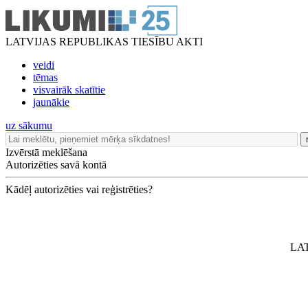
LATVIJAS REPUBLIKAS TIESĪBU AKTI
veidi
tēmas
visvairāk skatītie
jaunākie
uz sākumu
Izvērstā meklēšana
Autorizēties savā kontā
Kādēļ autorizēties vai reģistrēties?
LA