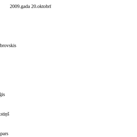
2009.gada 20.oktobrī
rovskis
ģis
stiņš
pars