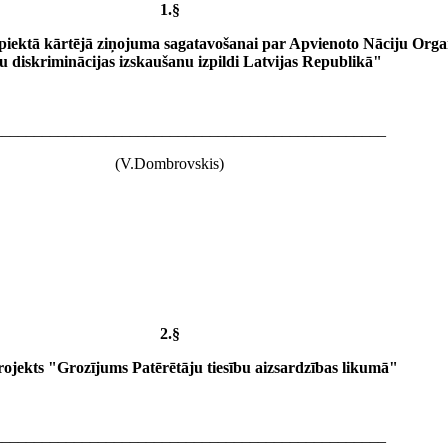
1.§
piektā kārtējā ziņojuma sagatavošanai par Apvienoto Nāciju Orga
šu diskriminācijas izskaušanu izpildi Latvijas Republikā"
_________________________________________________
(V.Dombrovskis)
2.§
jekts "Grozījums Patērētāju tiesību aizsardzības likumā"
_________________________________________________