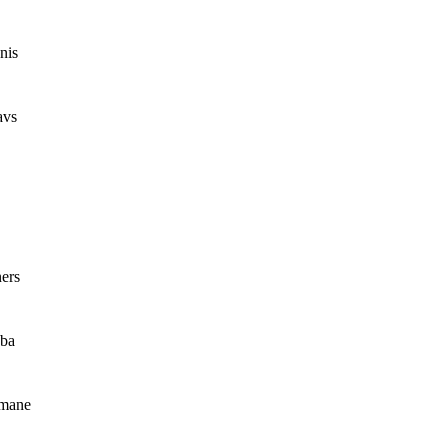
nis
avs
ers
aba
smane