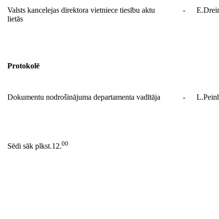
Valsts kancelejas direktora vietniece tiesību aktu
-
E.Drei
lietās
Protokolē
Dokumentu nodrošinājuma departamenta vadītāja
-
L.Pein
00
Sēdi sāk plkst.12.