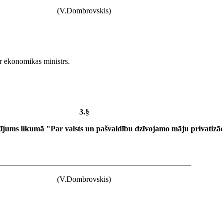
(V.Dombrovskis)
ir ekonomikas ministrs.
3.§
jums likumā "Par valsts un pašvaldību dzīvojamo māju privatizā
_________________________________________________
(V.Dombrovskis)