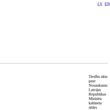
LV
EN
Tiesību akta
pase
Nosaukums:
Latvijas
Republikas
Ministru
kabineta
sēdes