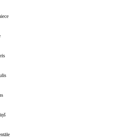
iece
e
ris
lis
ns
iņš
ntāle