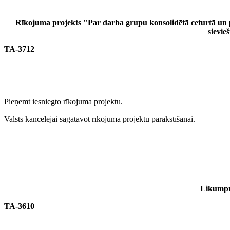
Rīkojuma projekts "Par darba grupu konsolidētā ceturtā un 
sievie
TA-3712
_____
Pieņemt iesniegto rīkojuma projektu.
Valsts kancelejai sagatavot rīkojuma projektu parakstīšanai.
Likumpro
TA-3610
_____