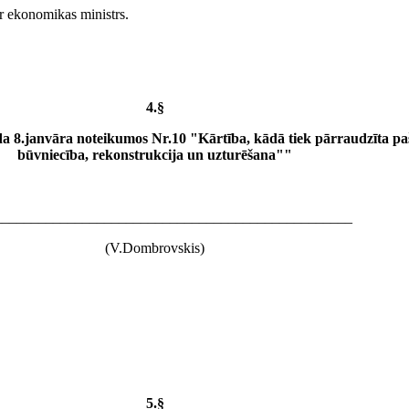
ir ekonomikas ministrs.
4.§
 8.janvāra noteikumos Nr.10 "Kārtība, kādā tiek pārraudzīta paš
būvniecība, rekonstrukcija un uzturēšana""
_________________________________________________
(V.Dombrovskis)
5.§