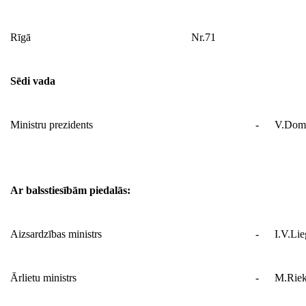
Rīgā
Nr.71
Sēdi vada
Ministru prezidents
-
V.Domb
Ar balsstiesībām piedalās:
Aizsardzības ministrs
-
I.V.Lie
Ārlietu ministrs
-
M.Riek