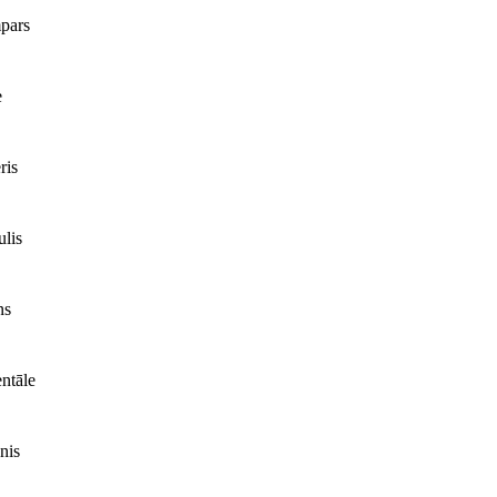
pars
e
ris
lis
ns
ntāle
nis