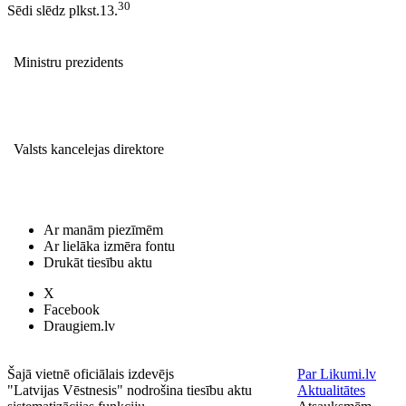
30
Sēdi slēdz plkst.13.
Ministru prezidents
Valsts kancelejas direktore
Ar manām piezīmēm
Ar lielāka izmēra fontu
Drukāt tiesību aktu
X
Facebook
Draugiem.lv
Šajā vietnē oficiālais izdevējs
Par Likumi.lv
"Latvijas Vēstnesis" nodrošina tiesību aktu
Aktualitātes