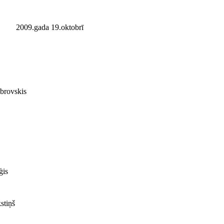
2009.gada 19.oktobrī
rovskis
ģis
stiņš