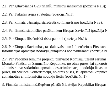
2.1. Par gatavošanos G20 finanšu ministru sanāksmei (pozīcija Nr.3);
2.2. Par Fiskālās izejas stratēģiju (pozīcija Nr.1);
2.3. Par klimata pārmaiņu starptautisko finansēšanu (pozīcija Nr.3);
2.4. Par finanšu stabilitātes pasākumiem Eiropas Savienībā (pozīcija N
2.5. Par Eiropas Sistēmiskā riska padomi (pozīcija Nr.1);
2.6. Par Eiropas Savienības, tās dalībvalstu un Lihtenšteinas Firstist
informācijas apmaiņas nodokļu jautājumos nodrošināšanai (pozīcija Nr
2.7. Par Padomes lēmuma projektu pilnvarot Komisiju uzsākt sarunas p
Monako Firstisti un Sanmarīno Republiku, no otras puses, lai apkarotu 
administratīvo sadarbību, apmainoties ar informāciju nodokļu lietās u
puses, un Šveices Konfederāciju, no otras puses, lai apkarotu krāpni
apmainoties ar informāciju nodokļu lietās (pozīcija Nr.1).
3. Finanšu ministram E.Repšem pārstāvēt Latvijas Republiku Eiropa