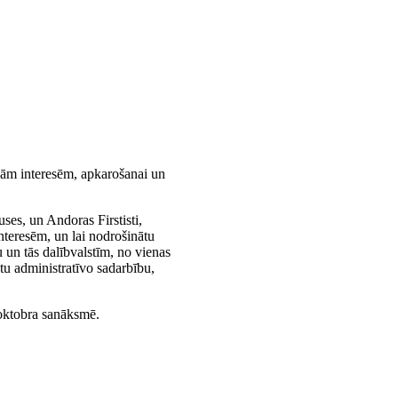
ajām interesēm, apkarošanai un
es, un Andoras Firstisti,
nteresēm, un lai nodrošinātu
 un tās dalībvalstīm, no vienas
tu administratīvo sadarbību,
oktobra sanāksmē.