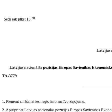
20
Sēdi sāk plkst.13.
Latvijas 
Latvijas nacionālās pozīcijas Eiropas Savienības Ekonomis
TA-3779
______________
1. Pieņemt zināšanai iesniegto informatīvo ziņojumu.
2. Apstiprināt Latvijas nacionālās pozīcijas Eiropas Savienības Ek