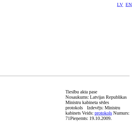
LV
EN
Tiesību akta pase
Nosaukums:
Latvijas Republikas
Ministru kabineta sēdes
protokols
Izdevējs:
Ministru
kabinets
Veids:
protokols
Numurs:
71
Pieņemts:
19.10.2009.