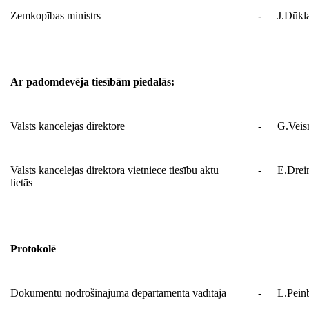
Zemkopības ministrs
-
J.Dūkl
Ar padomdevēja tiesībām piedalās:
Valsts kancelejas direktore
-
G.Vei
Valsts kancelejas direktora vietniece tiesību aktu
-
E.Drei
lietās
Protokolē
Dokumentu nodrošinājuma departamenta vadītāja
-
L.Pein