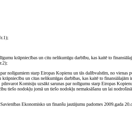
r.1);
es līgumu krāpniecības un citu nelikumīgu darbību, kas kaitē to finansiāl
.2);
ar nolīgumiem starp Eiropas Kopienu un tās dalībvalstīm, no vienas pus
krāpniecību un citas nelikumīgas darbības, kas kaitē to finansiālajām i
n pilnvarot Komisiju uzsākt sarunas par nolīgumu starp Eiropas Kopienu
ecību tiešo nodokļu jomā un tiešo nodokļu nemaksāšanu un lai nodrošinā
s Savienības Ekonomisko un finanšu jautājumu padomes 2009.gada 20.