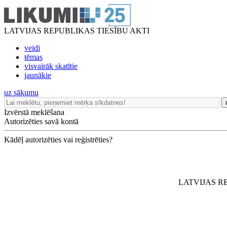
LATVIJAS REPUBLIKAS TIESĪBU AKTI
veidi
tēmas
visvairāk skatītie
jaunākie
uz sākumu
Izvērstā meklēšana
Autorizēties savā kontā
Kādēļ autorizēties vai reģistrēties?
LATVIJAS R