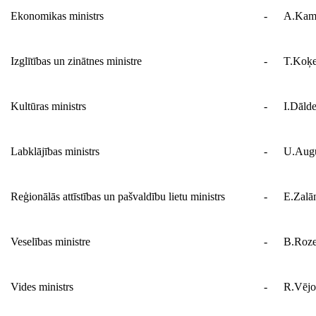
Ekonomikas ministrs
-
A.Kam
Izglītības un zinātnes ministre
-
T.Koķ
Kultūras ministrs
-
I.Dālde
Labklājības ministrs
-
U.Augu
Reģionālās attīstības un pašvaldību lietu ministrs
-
E.Zalā
Veselības ministre
-
B.Roze
Vides ministrs
-
R.Vējo