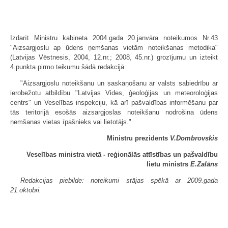
Izdarīt Ministru kabineta 2004.gada 20.janvāra noteikumos Nr.43
"Aizsargjoslu ap ūdens ņemšanas vietām noteikšanas metodika"
(Latvijas Vēstnesis, 2004, 12.nr.; 2008, 45.nr.) grozījumu un izteikt
4.punkta pirmo teikumu šādā redakcijā:
"Aizsargjoslu noteikšanu un saskaņošanu ar valsts sabiedrību ar
ierobežotu atbildību "Latvijas Vides, ģeoloģijas un meteoroloģijas
centrs" un Veselības inspekciju, kā arī pašvaldības informēšanu par
tās teritorijā esošās aizsargjoslas noteikšanu nodrošina ūdens
ņemšanas vietas īpašnieks vai lietotājs."
Ministru prezidents
V.Dombrovskis
Veselības ministra vietā - reģionālās attīstības un pašvaldību
lietu ministrs
E.Zalāns
Redakcijas piebilde: noteikumi stājas spēkā ar 2009.gada
21.oktobri.