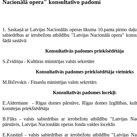
Nacionālā opera" konsultatīvo padomi
1. Saskaņā ar Latvijas Nacionālās operas likuma 10.panta pirmo daļu 
sabiedrības ar ierobežotu atbildību "Latvijas Nacionālā opera" kons
šādā sastāvā:
Konsultatīvās padomes priekšsēdētāja
S.Zvidriņa - Kultūras ministrijas valsts sekretāre
Konsultatīvās padomes priekšsēdētāja vietnieks
M.Bičevskis - Finanšu ministrijas valsts sekretārs
Konsultatīvās padomes locekļi:
E.Aldermane - Rīgas domes pārstāve, Rīgas domes Izglītības, kult
komitejas priekšsēdētāja
B.Fliks - valsts sabiedrības ar ierobežotu atbildību "Latvijas Na
pārstāvis, Latvijas Nacionālās operas fonda valdes loceklis
E.Krastiņš - valsts sabiedrības ar ierobežotu atbildību "Latvijas N