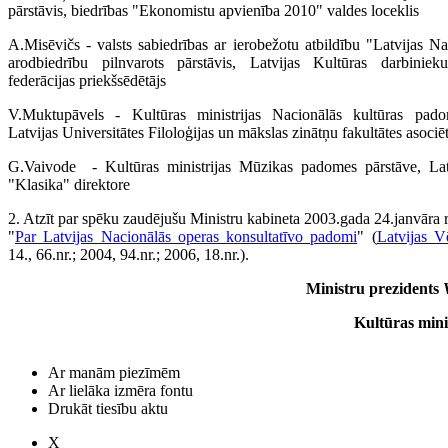
pārstāvis, biedrības "Ekonomistu apvienī­ba 2010" valdes loceklis
A.Misēvičs - valsts sabiedrības ar ierobežotu atbildību "Latvijas N
arodbiedrību pilnvarots pārstāvis, Latvijas Kultūras darbiniek
federācijas priekšsēdētājs
V.Muktupāvels - Kultūras ministrijas Nacionālās kultūras pado
Latvijas Universitātes Filoloģijas un māk­slas zinātņu fakultātes asociē
G.Vaivode - Kultūras ministrijas Mūzikas padomes pārstāve, La
"Klasika" direktore
2. Atzīt par spēku zaudējušu Ministru kabineta 2003.gada 24.janvāra
"
Par Latvijas Nacionālās operas konsultatīvo padomi
" (
Latvijas V
14., 66.nr.; 2004, 94.nr.; 2006, 18.nr.).
Ministru prezidents
Kultūras mini
Ar manām piezīmēm
Ar lielāka izmēra fontu
Drukāt tiesību aktu
X