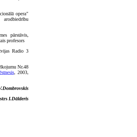
acionālā opera"
u arodbiedrību
mes pārstāvis,
tais profesors
tvijas Radio 3
 rīkojumu Nr.48
ēstnesis
, 2003,
V.Dombrovskis
strs
I.Dālderis