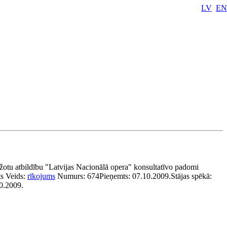
LV
EN
bežotu atbildību "Latvijas Nacionālā opera" konsultatīvo padomi
ts
Veids:
rīkojums
Numurs:
674
Pieņemts:
07.10.2009.
Stājas spēkā:
10.2009.