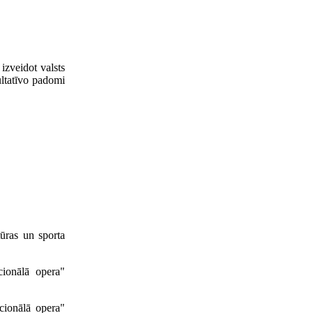
izveidot valsts
ultatīvo padomi
ūras un sporta
cionālā opera"
acionālā opera"