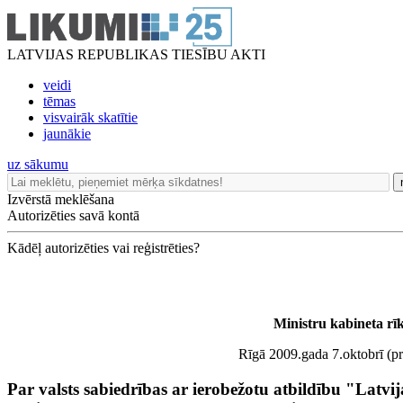
LATVIJAS REPUBLIKAS TIESĪBU AKTI
veidi
tēmas
visvairāk skatītie
jaunākie
uz sākumu
Izvērstā meklēšana
Autorizēties savā kontā
Kādēļ autorizēties vai reģistrēties?
Ministru kabineta rī
Rīgā 2009.gada 7.oktobrī (pr
Par valsts sabiedrības ar ierobežotu atbildību "Latvij