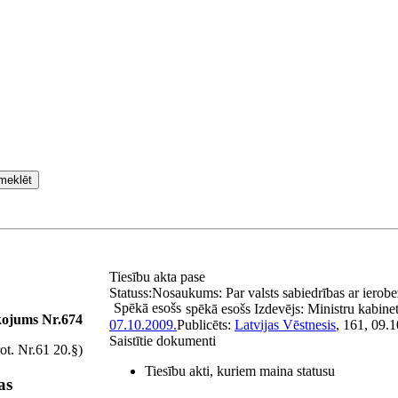
meklēt
Tiesību akta pase
Statuss:
Nosaukums:
Par valsts sabiedrības ar iero
Spēkā esošs
spēkā esošs
Izdevējs:
Ministru kabine
kojums Nr.674
07.10.2009.
Publicēts:
Latvijas Vēstnesis
, 161, 09.
Saistītie dokumenti
ot. Nr.61 20.§)
Tiesību akti, kuriem maina statusu
as