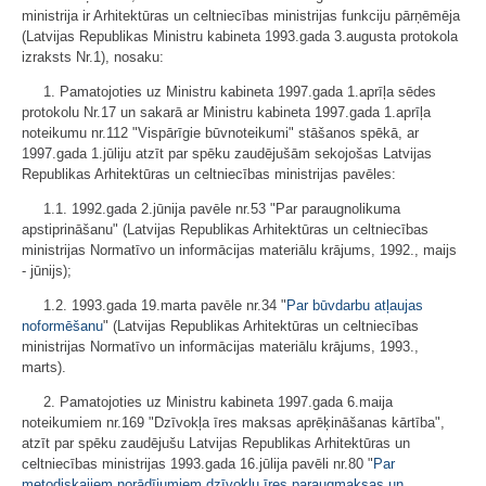
ministrija ir Arhitektūras un celtniecības ministrijas funkciju pārņēmēja
(Latvijas Republikas Ministru kabineta 1993.gada 3.augusta protokola
izraksts Nr.1), nosaku:
1. Pamatojoties uz Ministru kabineta 1997.gada 1.aprīļa sēdes
protokolu Nr.17 un sakarā ar Ministru kabineta 1997.gada 1.aprīļa
noteikumu nr.112 "Vispārīgie būvnoteikumi" stāšanos spēkā, ar
1997.gada 1.jūliju atzīt par spēku zaudējušām sekojošas Latvijas
Republikas Arhitektūras un celtniecības ministrijas pavēles:
1.1. 1992.gada 2.jūnija pavēle nr.53 "Par paraugnolikuma
apstiprināšanu" (Latvijas Republikas Arhitektūras un celtniecības
ministrijas Normatīvo un informācijas materiālu krājums, 1992., maijs
- jūnijs);
1.2. 1993.gada 19.marta pavēle nr.34 "
Par būvdarbu atļaujas
noformēšanu
" (Latvijas Republikas Arhitektūras un celtniecības
ministrijas Normatīvo un informācijas materiālu krājums, 1993.,
marts).
2. Pamatojoties uz Ministru kabineta 1997.gada 6.maija
noteikumiem nr.169 "Dzīvokļa īres maksas aprēķināšanas kārtība",
atzīt par spēku zaudējušu Latvijas Republikas Arhitektūras un
celtniecības ministrijas 1993.gada 16.jūlija pavēli nr.80 "
Par
metodiskajiem norādījumiem dzīvokļu īres paraugmaksas un