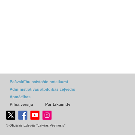
Pašvaldību saistošie noteikumi
Administratīvās atbildības ceļvedis
Apmācības
Pilnā versija
Par Likumi.lv
© Oficiālais izdevējs "Latvijas Vēstnesis"