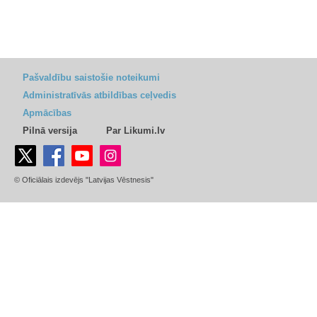
Pašvaldību saistošie noteikumi
Administratīvās atbildības ceļvedis
Apmācības
Pilnā versija
Par Likumi.lv
© Oficiālais izdevējs "Latvijas Vēstnesis"