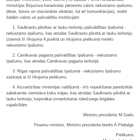
ministrijas Birjuzova karaskolas pārņemto valsts nekustamo īpašumu
(ēkas, būves un stacionārās iekārtas, kā arī komunikācijas), nodot
šādām valsts un pašvaldību institūcijām:
1. Saulkrastu pilsētas ar lauku teritoriju pašvaldības īpašumā -
nekustamo īpašumu, kas atrodas Saulkrastu pilsētā ar lauku teritoriju,
izņemot šī rīkojuma 4.punktā un rīkojuma pielikumā minēto
nekustamo īpašumu.
2. Carnikavas pagasta pašvaldības īpašumā - nekustamo
īpašumu, kas atrodas Carnikavas pagasta teritorijā.
3. Rīgas rajona pašvaldības īpašumā - nekustamo īpašumu
saskaņā ar šī rīkojuma pielikumu.
4. Aizsardzības ministrijas valdījumā - trīs nojaukšanai paredzētās
saliekamās vienstāva koka mājas, kas atrodas Saulkrastu pilsētā ar
lauku teritoriju, turpmākai izmantošanai robežsargu brigādes
vajadzībām.
Ministru prezidents M.Gailis
Finansu ministrs, Ministru prezidenta biedrs A.Piebalgs
Pielikums