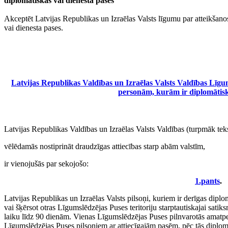
diplomātiskās vai dienesta pases
Akceptēt Latvijas Republikas un Izraēlas Valsts līgumu par atteikšano
vai dienesta pases.
Latvijas Republikas Valdības un Izraēlas Valsts Valdības Līgum
personām, kurām ir diplomātiskā
Latvijas Republikas Valdības un Izraēlas Valsts Valdības (turpmāk tek
vēlēdamās nostiprināt draudzīgas attiecības starp abām valstīm,
ir vienojušās par sekojošo:
1.pants
.
Latvijas Republikas un Izraēlas Valsts pilsoņi, kuriem ir derīgas diplom
vai šķērsot otras Līgumslēdzējas Puses teritoriju starptautiskajai sat
laiku līdz 90 dienām. Vienas Līgumslēdzējas Puses pilnvarotās amatper
Līgumslēdzējas Puses pilsoņiem ar attiecīgajām pasēm, pēc tās diplomā