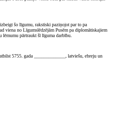
zbeigt šo līgumu, rakstiski paziņojot par to pa
kad viena no Līgumslēdzējām Pusēm pa diplomātiskajiem
vu lēmumu pārtraukt šī līguma darbību.
ilst 5755. gada _____________, latviešu, ebreju un