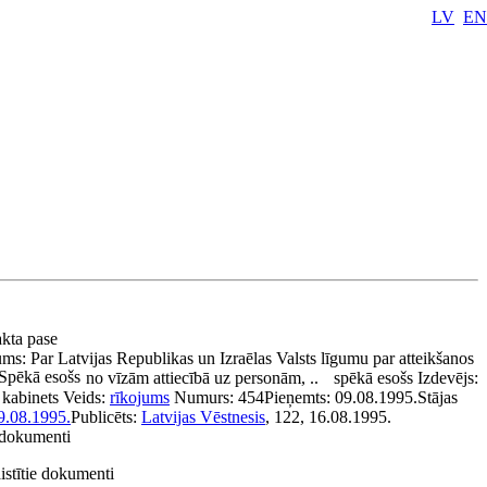
LV
EN
akta pase
ums:
Par Latvijas Republikas un Izraēlas Valsts līgumu par atteikšanos
Spēkā esošs
no vīzām attiecībā uz personām, ..
spēkā esošs
Izdevējs:
 kabinets
Veids:
rīkojums
Numurs:
454
Pieņemts:
09.08.1995.
Stājas
9.08.1995.
Publicēts:
Latvijas Vēstnesis
, 122, 16.08.1995.
e dokumenti
istītie dokumenti