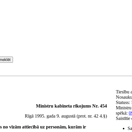
meklēt
Tiesību 
Nosauk
Statuss:
Ministru kabineta rīkojums Nr. 454
Ministru
spēkā:
0
Rīgā 1995. gada 9. augustā (prot. nr. 42 4.§)
Saistīti
os no vīzām attiecībā uz personām, kurām ir
Sa