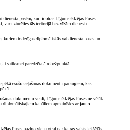
i dienesta pasēm, kuri ir otras Līgumslēdzējas Puses
i, var uzturēties tās teritorijā bez vīzām dienesta
, kuriem ir derīgas diplomātiskās vai dienesta pases un
ajai satiksmei paredzētajā robežpunktā.
r spēkā esošo ceļošanas dokumentu paraugiem, kas
spēkā.
 ceļošanas dokumentu veidi, Līgumslēdzējas Puses ne vēlāk
a diplomātiskajiem kanāliem apmainīsies ar jauno
jas Puses paziņo viena otrai par katras valsts iekšējās