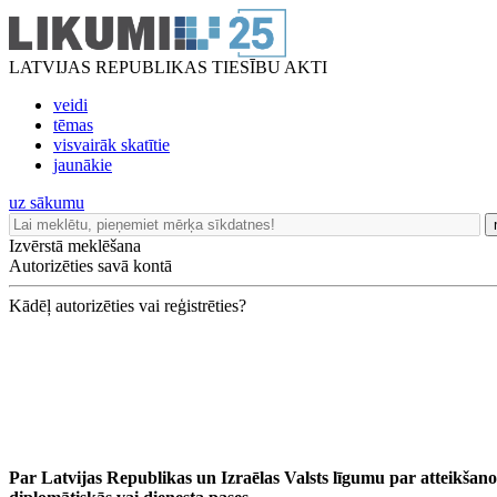
LATVIJAS REPUBLIKAS TIESĪBU AKTI
veidi
tēmas
visvairāk skatītie
jaunākie
uz sākumu
Izvērstā meklēšana
Autorizēties savā kontā
Kādēļ autorizēties vai reģistrēties?
Par Latvijas Republikas un Izraēlas Valsts līgumu par atteikšan