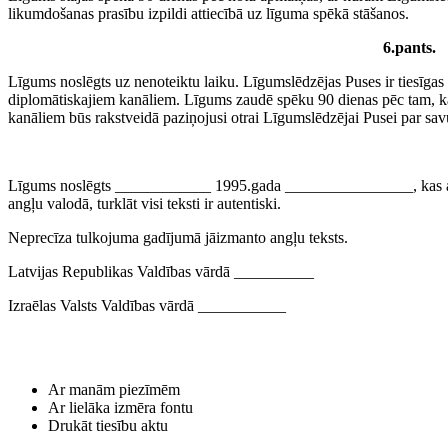
likumdošanas prasību izpildi attiecībā uz līguma spēkā stāšanos.
6.pants.
Līgums noslēgts uz nenoteiktu laiku. Līgumslēdzējas Puses ir tiesīgas i
diplomātiskajiem kanāliem. Līgums zaudē spēku 90 dienas pēc tam, 
kanāliem būs rakstveidā paziņojusi otrai Līgumslēdzējai Pusei par sa
Līgums noslēgts ____________ 1995.gada ________________, kas atb
angļu valodā, turklāt visi teksti ir autentiski.
Neprecīza tulkojuma gadījumā jāizmanto angļu teksts.
Latvijas Republikas Valdības vārdā __________
Izraēlas Valsts Valdības vārdā ___________
Ar manām piezīmēm
Ar lielāka izmēra fontu
Drukāt tiesību aktu