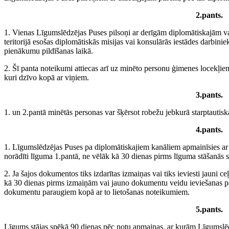
2.pants.
1. Vienas Līgumslēdzējas Puses pilsoņi ar derīgām diplomātiskajām va
teritorijā esošas diplomātiskās misijas vai konsulārās iestādes darbiniek
pienākumu pildīšanas laikā.
2. Šī panta noteikumi attiecas arī uz minēto personu ģimenes locekļiem
kuri dzīvo kopā ar viņiem.
3.pants.
1. un 2.pantā minētās personas var šķērsot robežu jebkurā starptautisk
4.pants.
1. Līgumslēdzējas Puses pa diplomātiskajiem kanāliem apmainīsies a
norādīti līguma 1.pantā, ne vēlāk kā 30 dienas pirms līguma stāšanās 
2. Ja šajos dokumentos tiks izdarītas izmaiņas vai tiks ieviesti jauni
kā 30 dienas pirms izmaiņām vai jauno dokumentu veidu ieviešanas p
dokumentu paraugiem kopā ar to lietošanas noteikumiem.
5.pants.
Līgums stājas spēkā 90 dienas pēc notu apmaiņas, ar kurām Līgumslēdzē