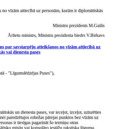
s no vīzām attiecībā uz personām, kurām ir diplomātiskās
Ministru prezidents M.Gailis
Ārlietu ministrs, Ministru prezidenta biedrs V.Birkavs
s par savstarpēju atteikšanos no vīzām attiecībā uz
s vai dienesta pases
stā - "Līgumslēdzējas Puses"),
ātiskās un dienesta pases, var ieceļot, izceļot, uzturēties
iksmei paredzētajos robežas pārejas punktos bez vīzām uz
sonas ir tiesīgas pagarināt šo termiņu otras
tisko misiju vai konsulāro iestāžu rakstiska lūguma.