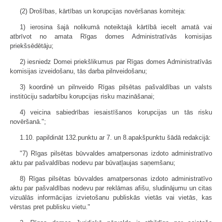
(2) Drošības, kārtības un korupcijas novēršanas komiteja:
1) ierosina šajā nolikumā noteiktajā kārtībā iecelt amatā vai
atbrīvot no amata Rīgas domes Administratīvās komisijas
priekšsēdētāju;
2) iesniedz Domei priekšlikumus par Rīgas domes Administratīvās
komisijas izveidošanu, tās darba pilnveidošanu;
3) koordinē un pilnveido Rīgas pilsētas pašvaldības un valsts
institūciju sadarbību korupcijas risku mazināšanai;
4) veicina sabiedrības iesaistīšanos korupcijas un tās risku
novēršanā.";
1.10. papildināt 132.punktu ar 7. un 8.apakš­punktu šādā redakcijā:
"7) Rīgas pilsētas būvvaldes amatpersonas izdoto administratīvo
aktu par pašvaldības nodevu par būvatļaujas saņemšanu;
8) Rīgas pilsētas būvvaldes amatpersonas izdoto administratīvo
aktu par pašvaldības nodevu par reklāmas afišu, sludinājumu un citas
vizuālās informācijas izvietošanu publiskās vietās vai vietās, kas
vērstas pret publisku vietu."