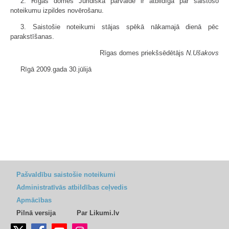
2. Rīgas domes Juridiskā pārvalde ir atbildīga par saistošo
noteikumu izpildes novērošanu.
3. Saistošie noteikumi stājas spēkā nākamajā dienā pēc
parakstīšanas.
Rīgas domes priekšsēdētājs
N.Ušakovs
Rīgā 2009.gada 30.jūlijā
Pašvaldību saistošie noteikumi
Administratīvās atbildības ceļvedis
Apmācības
Pilnā versija
Par Likumi.lv