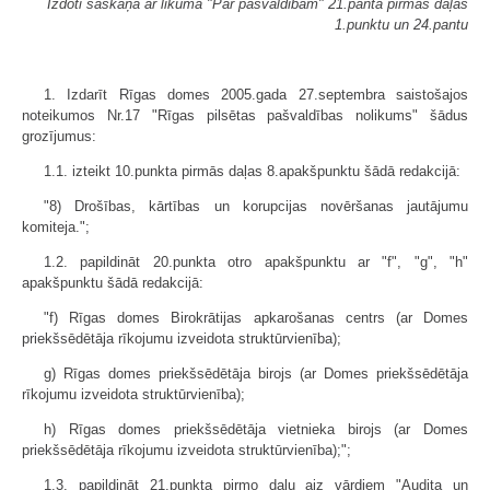
Izdoti saskaņā ar likuma "Par pašvaldībām" 21.panta pirmās daļas
1.punktu un 24.pantu
1. Izdarīt Rīgas domes 2005.gada 27.septembra saistošajos
noteikumos Nr.17 "Rīgas pilsētas pašvaldības nolikums" šādus
grozījumus:
1.1. izteikt 10.punkta pirmās daļas 8.apakš­punktu šādā redakcijā:
"8) Drošības, kārtības un korupcijas novēršanas jautājumu
komiteja.";
1.2. papildināt 20.punkta otro apakšpunktu ar "f", "g", "h"
apakšpunktu šādā redakcijā:
"f) Rīgas domes Birokrātijas apkarošanas centrs (ar Domes
priekšsēdētāja rīkojumu izveidota struktūrvienība);
g) Rīgas domes priekšsēdētāja birojs (ar Domes priekšsēdētāja
rīkojumu izveidota struktūrvienība);
h) Rīgas domes priekšsēdētāja vietnieka birojs (ar Domes
priekšsēdētāja rīkojumu izveidota struktūrvienība);";
1.3. papildināt 21.punkta pirmo daļu aiz vārdiem "Audita un