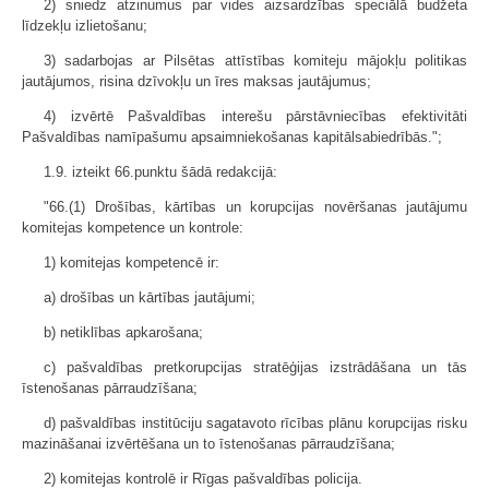
2) sniedz atzinumus par vides aizsardzības speciālā budžeta
līdzekļu izlietošanu;
3) sadarbojas ar Pilsētas attīstības komiteju mājokļu politikas
jautājumos, risina dzīvokļu un īres maksas jautājumus;
4) izvērtē Pašvaldības interešu pārstāvniecības efektivitāti
Pašvaldības nam­īpašumu apsaimniekošanas kapitālsabiedrībās.";
1.9. izteikt 66.punktu šādā redakcijā:
"66.(1) Drošības, kārtības un korupcijas novēršanas jautājumu
komitejas kompetence un kontrole:
1) komitejas kompetencē ir:
a) drošības un kārtības jautājumi;
b) netiklības apkarošana;
c) pašvaldības pretkorupcijas stratēģijas izstrādāšana un tās
īstenošanas pārraudzīšana;
d) pašvaldības institūciju sagatavoto rīcības plānu korupcijas risku
mazināšanai izvērtēšana un to īstenošanas pārraudzīšana;
2) komitejas kontrolē ir Rīgas pašvaldības policija.