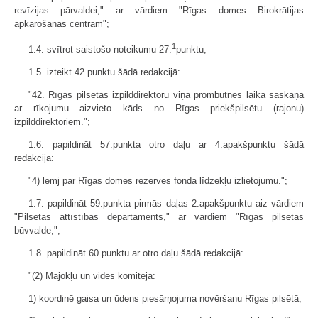
revīzijas pārvaldei," ar vārdiem "Rīgas domes Birokrātijas
apkarošanas centram";
1
1.4. svītrot saistošo noteikumu 27.
punktu;
1.5. izteikt 42.punktu šādā redakcijā:
"42. Rīgas pilsētas izpilddirektoru viņa prombūtnes laikā saskaņā
ar rīkojumu aizvieto kāds no Rīgas priekšpilsētu (rajonu)
izpilddirektoriem.";
1.6. papildināt 57.punkta otro daļu ar 4.apakšpunktu šādā
redakcijā:
"4) lemj par Rīgas domes rezerves fonda līdzekļu izlietojumu.";
1.7. papildināt 59.punkta pirmās daļas 2.apakšpunktu aiz vārdiem
"Pilsētas attīstības departaments," ar vārdiem "Rīgas pilsētas
būvvalde,";
1.8. papildināt 60.punktu ar otro daļu šādā redakcijā:
"(2) Mājokļu un vides komiteja:
1) koordinē gaisa un ūdens piesārņojuma novēršanu Rīgas pilsētā;