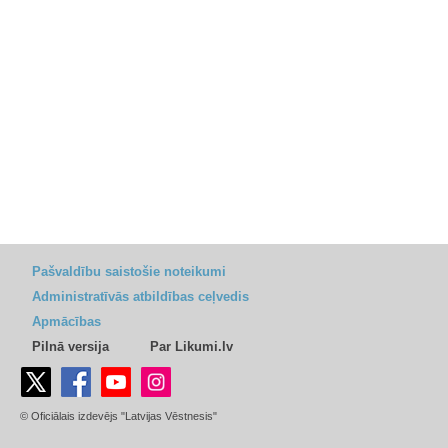
Pašvaldību saistošie noteikumi
Administratīvās atbildības ceļvedis
Apmācības
Pilnā versija
Par Likumi.lv
© Oficiālais izdevējs "Latvijas Vēstnesis"