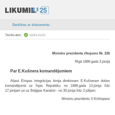
Darbības ar dokumentu
Tiesību akts:
spēkā esošs
Ministru prezidenta rīkojums Nr. 226
Rīgā 1999.gada 3.jūnijā
Par E.Kušnera komandējumiem
Atļaut Eiropas integrācijas biroja direktoram E.Kušneram doties
komandējumā uz Īrijas Republiku no 1999.gada 13.jūnija līdz
17.jūnijam un uz Beļģijas Karalisti - no 30.jūnija līdz 2.jūlijam.
Ministru prezidents V.Krištopans