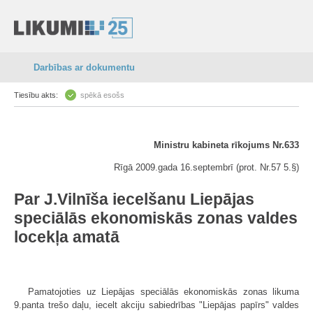
Darbības ar dokumentu
Tiesību akts:
spēkā esošs
Ministru kabineta rīkojums Nr.633
Rīgā 2009.gada 16.septembrī (prot. Nr.57 5.§)
Par J.Vilnīša iecelšanu Liepājas
speciālās ekonomiskās zonas valdes
locekļa amatā
Pamatojoties uz Liepājas speciālās ekonomiskās zonas likuma
9.panta trešo daļu, iecelt akciju sabiedrības "Liepājas papīrs" valdes