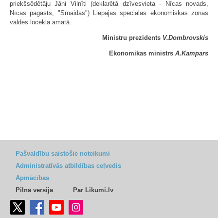
priekšsēdētāju Jāni Vilnīti (deklarētā dzī­ves­vieta - Nīcas novads,
Nīcas pagasts, "Smaidas") Liepājas speciālās ekonomiskās zonas
val­des locekļa amatā.
Ministru prezidents
V.Dombrovskis
Ekonomikas ministrs
A.Kampars
Pašvaldību saistošie noteikumi
Administratīvās atbildības ceļvedis
Apmācības
Pilnā versija
Par Likumi.lv