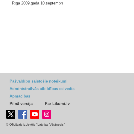
Rīgā 2009.gada 10.septembrī
Pašvaldību saistošie noteikumi
Administratīvās atbildības ceļvedis
Apmācības
Pilnā versija
Par Likumi.lv
© Oficiālais izdevējs "Latvijas Vēstnesis"