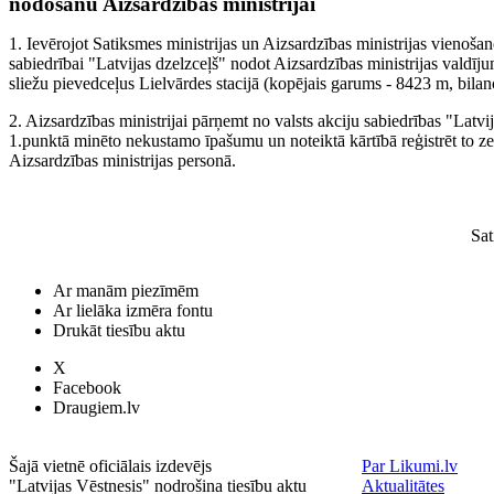
nodošanu Aizsardzības ministrijai
1. Ievērojot Satiksmes ministrijas un Aizsardzības ministrijas vienošano
sabiedrībai "Latvijas dzelzceļš" nodot Aizsardzības ministrijas valdī
sliežu pievedceļus Lielvārdes stacijā (kopējais garums - 8423 m, bilanc
2. Aizsardzības ministrijai pārņemt no valsts akciju sabiedrības "Latvi
1.punktā minēto nekustamo īpašumu un noteiktā kārtībā reģistrēt to z
Aizsardzības ministrijas personā.
Sat
Ar manām piezīmēm
Ar lielāka izmēra fontu
Drukāt tiesību aktu
X
Facebook
Draugiem.lv
Šajā vietnē oficiālais izdevējs
Par Likumi.lv
"Latvijas Vēstnesis" nodrošina tiesību aktu
Aktualitātes