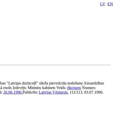
LV
EN
rības "Latvijas dzelzceļš" sliežu pievedceļu nodošanu Aizsardzības
ā esošs
Izdevējs:
Ministru kabinets
Veids:
rīkojums
Numurs:
ā:
26.06.1996.
Publicēts:
Latvijas Vēstnesis
, 112/113, 03.07.1996.