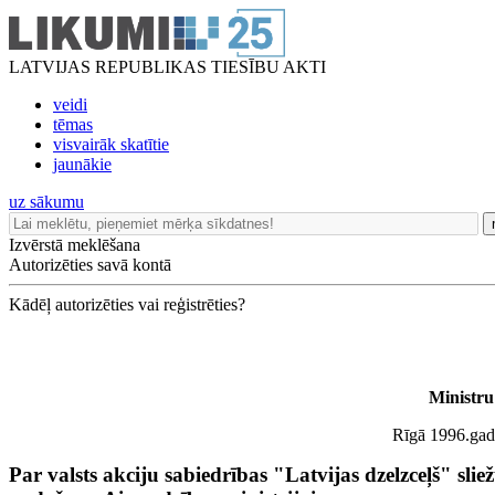
LATVIJAS REPUBLIKAS TIESĪBU AKTI
veidi
tēmas
visvairāk skatītie
jaunākie
uz sākumu
Izvērstā meklēšana
Autorizēties savā kontā
Kādēļ autorizēties vai reģistrēties?
Ministru
Rīgā 1996.gada
Par valsts akciju sabiedrības "Latvijas dzelzceļš" slie