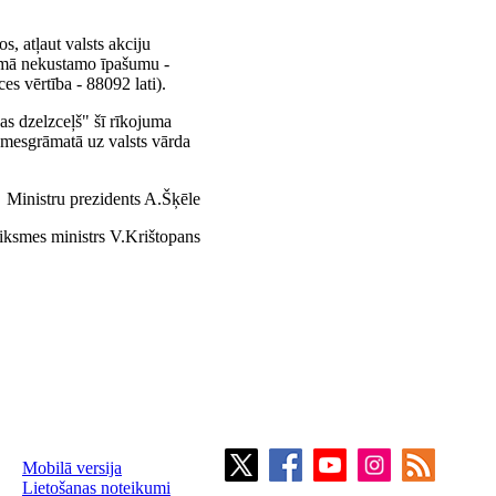
s, atļaut valsts akciju
jumā nekustamo īpašumu -
es vērtība - 88092 lati).
jas dzelzceļš" šī rīkojuma
emesgrāmatā uz valsts vārda
Ministru prezidents A.Šķēle
iksmes ministrs V.Krištopans
Mobilā versija
Lietošanas noteikumi