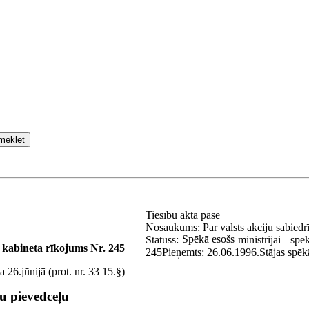
meklēt
Tiesību akta pase
Nosaukums:
Par valsts akciju sabied
Spēkā esošs
Statuss:
ministrijai
spēk
 kabineta rīkojums Nr. 245
245
Pieņemts:
26.06.1996.
Stājas spēk
 26.jūnijā (prot. nr. 33 15.§)
žu pievedceļu