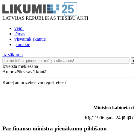
LATVIJAS REPUBLIKAS TIESĪBU AKTI
veidi
tēmas
visvairāk skatītie
jaunākie
uz sākumu
Izvērstā meklēšana
Autorizēties savā kontā
Kādēļ autorizēties vai reģistrēties?
Ministru kabineta r
Rīgā 1996.gada 24.jūlijā (
Par finansu ministra pienākumu pildīšanu