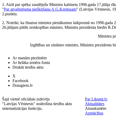
1. Atzīt par spēku zaudējušu Ministru kabineta 1996.gada 17.jūlija rī
"
Par atvaļinājuma piešķiršanu A.G.Kreitusam
" (Latvijas Vēstnesis, 1
2.punktu.
2. Noteikt, ka finansu ministra pienākumus laikposmā no 1996.gada 24.
26.jūlijam pildīs zemkopības ministrs, Ministru prezidenta biedrs R.Di
Ministru p
Izglītības un zinātnes ministrs, Ministru prezidenta 
Ar manām piezīmēm
Ar lielāka izmēra fontu
Drukāt tiesību aktu
X
Facebook
Draugiem.lv
Šajā vietnē oficiālais izdevējs
Par Likumi.lv
"Latvijas Vēstnesis" nodrošina tiesību aktu
Aktualitātes
sistematizācijas funkciju.
Atsauksmēm
Apmācības