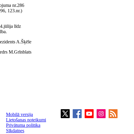
kojuma nr.286
996, 123.nr.)
jūlija līdz
lba.
rezidents A.Šķēle
biedrs M.Grīnblats
Mobilā versija
Lietošanas noteikumi
Privātuma politika
Sīkdatnes