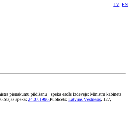
LV
EN
nistra pienākumu pildīšanu
spēkā esošs
Izdevējs:
Ministru kabinets
6.
Stājas spēkā:
24.07.1996.
Publicēts:
Latvijas Vēstnesis
, 127,