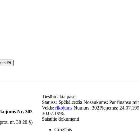
meklēt
Tiesību akta pase
Spēkā esošs
Statuss:
Nosaukums:
Par finansu mi
Veids:
rīkojums
Numurs:
302
Pieņemts:
24.07.199
īkojums Nr. 302
30.07.1996.
Saistītie dokumenti
prot. nr. 38 28.§)
Grozītais