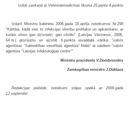
Izdoti saskaņā ar Veterinārmedicīnas likuma 25.panta 4.punktu
Izdarīt Ministru kabineta 2006.gada 18.aprīļa noteikumos Nr.298
"Kārtība, kādā veic to infekcijas slimību profilaksi un apkarošanu, ar
kurām slimo gan dzīvnieki, gan cilvēki" (Latvijas Vēstnesis, 2006,
64.nr.) grozījumu un aizstāt 6.punkta ievaddaļā vārdus "valsts
aģentūras "Sabiedrības veselības aģentūra" filiāle" ar vārdiem "valsts
aģentūra "Latvijas Infektoloģijas centrs"".
Ministru prezidents
V.Dombrovskis
Zemkopības ministrs
J.Dūklavs
Redakcijas piebilde: noteikumi stājas spēkā ar 2009.gada
12.septembri.