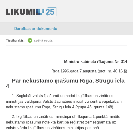
Darbības ar dokumentu
Tiesību akts:
spēkā esošs
Ministru kabineta rīkojums Nr. 314
Rīgā 1996.gada 7.augustā (prot. nr. 40 16.§)
Par nekustamo īpašumu Rīgā, Strūgu ielā
4
1. Saglabāt valsts īpašumā un nodot Izglītības un zinātnes
ministrijas valdījumā Valsts Jaunatnes iniciatīvu centra vajadzībām
nekustamo īpašumu Rīgā, Strūgu ielā 4 (grupa 43, grunts 148).
2. Izglītības un zinātnes ministrijai šī rīkojuma 1.punktā minēto
nekustamo īpašumu noteiktā kārtībā reģistrēt zemesgrāmatā uz
valsts vārda Izglītības un zinātnes ministrijas personā.