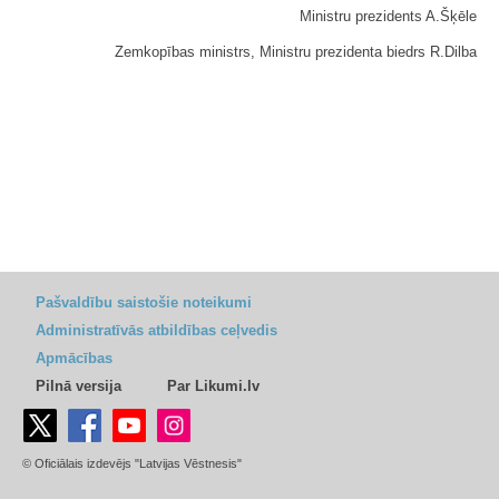
Ministru prezidents A.Šķēle
Zemkopības ministrs, Ministru prezidenta biedrs R.Dilba
Pašvaldību saistošie noteikumi
Administratīvās atbildības ceļvedis
Apmācības
Pilnā versija
Par Likumi.lv
© Oficiālais izdevējs "Latvijas Vēstnesis"