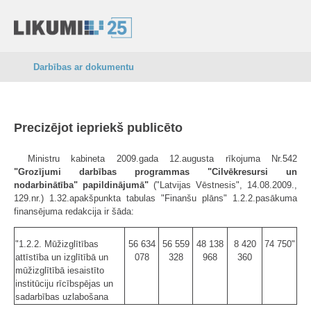
Darbības ar dokumentu
Precizējot iepriekš publicēto
Ministru kabineta 2009.gada 12.augusta rīkojuma Nr.542
"Grozījumi darbības programmas "Cilvēkresursi un
nodarbinātība" papildinājumā"
("Latvijas Vēstnesis", 14.08.2009.,
129.nr.) 1.32.apakšpunkta tabulas "Finanšu plāns" 1.2.2.pasākuma
finansējuma redakcija ir šāda:
"1.2.2. Mūžizglītības
56 634
56 559
48 138
8 420
74 750"
attīstība un izglītībā un
078
328
968
360
mūžizglītībā iesaistīto
institūciju rīcībspējas un
sadarbības uzlabošana