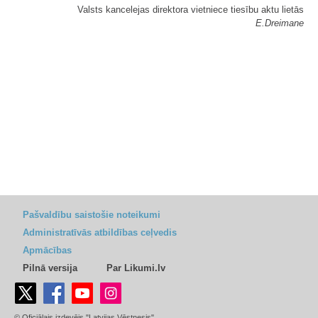
Valsts kancelejas direktora vietniece tiesību aktu lietās
E.Dreimane
Pašvaldību saistošie noteikumi
Administratīvās atbildības ceļvedis
Apmācības
Pilnā versija
Par Likumi.lv
© Oficiālais izdevējs "Latvijas Vēstnesis"