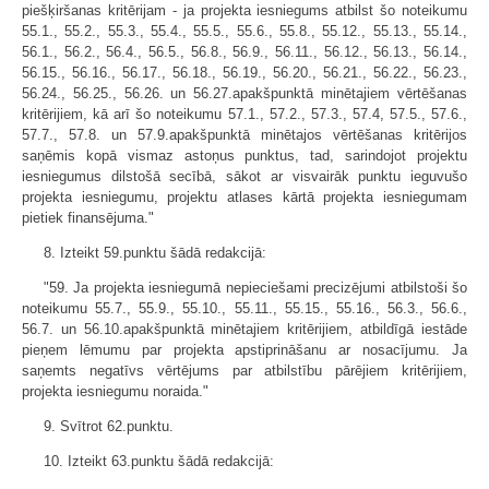
piešķiršanas kritērijam - ja projekta iesniegums atbilst šo noteikumu
55.1., 55.2., 55.3., 55.4., 55.5., 55.6., 55.8., 55.12., 55.13., 55.14.,
56.1., 56.2., 56.4., 56.5., 56.8., 56.9., 56.11., 56.12., 56.13., 56.14.,
56.15., 56.16., 56.17., 56.18., 56.19., 56.20., 56.21., 56.22., 56.23.,
56.24., 56.25., 56.26. un 56.27.apakšpunktā minētajiem vērtēšanas
kritērijiem, kā arī šo noteikumu 57.1., 57.2., 57.3., 57.4, 57.5., 57.6.,
57.7., 57.8. un 57.9.apakšpunktā minētajos vērtēšanas kritērijos
saņēmis kopā vismaz astoņus punktus, tad, sarindojot projektu
iesniegumus dilstošā secībā, sākot ar visvairāk punktu ieguvušo
projekta iesniegumu, projektu atlases kārtā projekta iesniegumam
pietiek finansējuma."
8. Izteikt 59.punktu šādā redakcijā:
"59. Ja projekta iesniegumā nepieciešami precizējumi atbilstoši šo
noteikumu 55.7., 55.9., 55.10., 55.11., 55.15., 55.16., 56.3., 56.6.,
56.7. un 56.10.apakšpunktā minētajiem kritērijiem, atbildīgā iestāde
pieņem lēmumu par projekta apstiprināšanu ar nosacījumu. Ja
saņemts negatīvs vērtējums par atbilstību pārējiem kritērijiem,
projekta iesniegumu noraida."
9. Svītrot 62.punktu.
10. Izteikt 63.punktu šādā redakcijā: