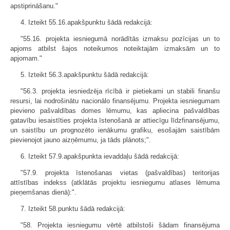
apstiprināšanu."
4. Izteikt 55.16.apakšpunktu šādā redakcijā:
"55.16. projekta iesniegumā norādītās izmaksu pozīcijas un to
apjoms atbilst šajos noteikumos noteiktajām izmaksām un to
apjomam."
5. Izteikt 56.3.apakšpunktu šādā redakcijā:
"56.3. projekta iesniedzēja rīcībā ir pietiekami un stabili finanšu
resursi, lai nodrošinātu nacionālo finansējumu. Projekta iesniegumam
pievieno pašvaldības domes lēmumu, kas apliecina pašvaldības
gatavību iesaistīties projekta īstenošanā ar attiecīgu līdzfinansējumu,
un saistību un prognozēto ienākumu grafiku, esošajām saistībām
pievienojot jauno aizņēmumu, ja tāds plānots;".
6. Izteikt 57.9.apakšpunkta ievaddaļu šādā redakcijā:
"57.9. projekta īstenošanas vietas (pašvaldības) teritorijas
attīstības indekss (atklātās projektu iesniegumu atlases lēmuma
pieņemšanas dienā):".
7. Izteikt 58.punktu šādā redakcijā:
"58. Projekta iesniegumu vērtē atbilstoši šādam finansējuma