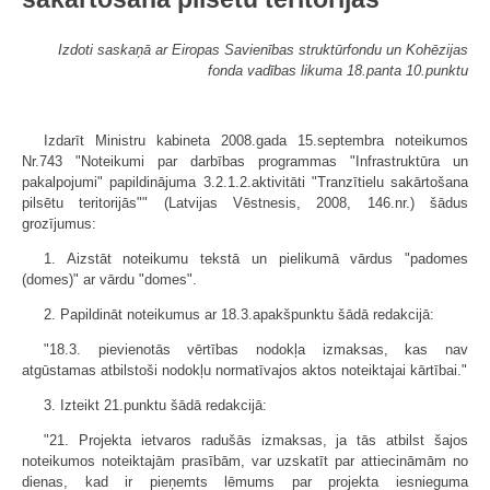
Izdoti saskaņā ar Eiropas Savienības struktūrfondu un Kohēzijas
fonda vadības likuma 18.panta 10.punktu
Izdarīt Ministru kabineta 2008.gada 15.septembra noteikumos
Nr.743 "Noteikumi par darbības programmas "Infrastruktūra un
pakalpojumi" papildinājuma 3.2.1.2.aktivitāti "Tranzītielu sakārtošana
pilsētu teritorijās"" (Latvijas Vēstnesis, 2008, 146.nr.) šādus
grozījumus:
1. Aizstāt noteikumu tekstā un pielikumā vārdus "padomes
(domes)" ar vārdu "domes".
2. Papildināt noteikumus ar 18.3.apakš­punktu šādā redakcijā:
"18.3. pievienotās vērtības nodokļa izmaksas, kas nav
atgūstamas atbilstoši nodokļu normatīvajos aktos noteiktajai kārtībai."
3. Izteikt 21.punktu šādā redakcijā:
"21. Projekta ietvaros radušās izmaksas, ja tās atbilst šajos
noteikumos noteiktajām prasībām, var uzskatīt par attiecināmām no
dienas, kad ir pieņemts lēmums par projekta iesnieguma