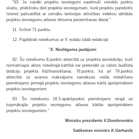
"63. Ja vairāki projektu iesniegumi saņēmuši vienādu punktu
skaitu, priekšroku dod projekta iesniegumam, kurā projektu paredzēts
īstenot pašvaldībā ar zemāku teritorijas attīstības indeksu atklātās
projektu iesniegumu atlases lēmuma pieņemšanas dienā."
11. Svītrot 71.punktu.
12. Papildināt noteikumus ar X nodaļu šādā redakcijā:
"
X. Noslēguma jautājumi
82. Šo noteikumu 8.punkts attiecībā uz projekta iesniedzēju, kurš
normatīvajos aktos noteiktajā kārtībā var pretendēt uz valsts budžeta
dotāciju projekta līdzfinansēšanai, 78.punkts, kā arī 79.punkts
attiecībā uz avansa maksājuma samaksas veida noteikšanu
piemērojams pirmajā projektu iesniegumu atlases kārtā apstiprinātiem
projektu iesniegumiem.
83. Šo noteikumu 18.3.apakšpunkts piemērojams otrajā un
turpmākajās projektu iesniegumu atlases kārtās apstiprinātiem
projektu iesniegumiem."
Ministru prezidents
V.Dombrovskis
Satiksmes ministrs
K.Gerhards