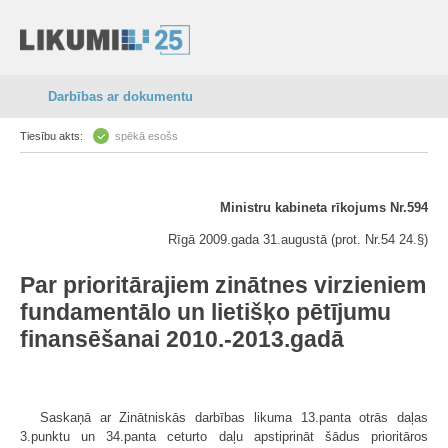
Darbības ar dokumentu
Tiesību akts:
spēkā esošs
Ministru kabineta rīkojums Nr.594
Rīgā 2009.gada 31.augustā (prot. Nr.54 24.§)
Par prioritārajiem zinātnes virzieniem
fundamentālo un lietišķo pētījumu
finansēšanai 2010.-2013.gadā
Saskaņā ar Zinātniskās darbības likuma 13.panta otrās daļas
3.punktu un 34.panta ceturto daļu apstiprināt šādus prioritāros