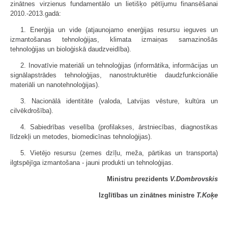
zinātnes virzienus fundamentālo un lietišķo pētījumu finansēšanai
2010.-2013.gadā:
1. Enerģija un vide (atjaunojamo enerģijas resursu ieguves un
izmantošanas tehnoloģijas, klimata izmaiņas samazinošās
tehnoloģijas un bioloģiskā daudzveidība).
2. Inovatīvie materiāli un tehnoloģijas (informātika, informācijas un
signālap­strādes tehnoloģijas, nanostrukturētie daudzfunkcionālie
materiāli un nanotehnoloģijas).
3. Nacionālā identitāte (valoda, Latvijas vēsture, kultūra un
cilvēkdrošība).
4. Sabiedrības veselība (profilakses, ārstniecības, diagnostikas
līdzekļi un metodes, biomedicīnas tehnoloģijas).
5. Vietējo resursu (zemes dzīļu, meža, pārtikas un transporta)
ilgtspējīga izmantošana - jauni produkti un tehnoloģijas.
Ministru prezidents
V.Dombrovskis
Izglītības un zinātnes ministre
T.Koķe