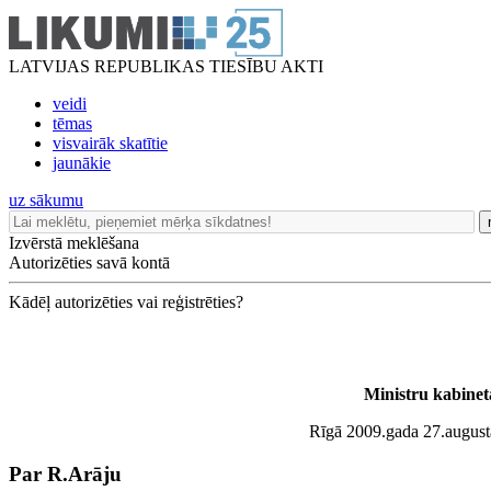
LATVIJAS REPUBLIKAS TIESĪBU AKTI
veidi
tēmas
visvairāk skatītie
jaunākie
uz sākumu
Izvērstā meklēšana
Autorizēties savā kontā
Kādēļ autorizēties vai reģistrēties?
Ministru kabinet
Rīgā 2009.gada 27.augustā
Par R.Arāju