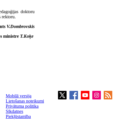
edagoģijas doktoru
 rektoru.
ents
V.Dombrovskis
es ministre
T.Koķe
Mobilā versija
Lietošanas noteikumi
Privātuma politika
Sīkdatnes
Piekļūstamība