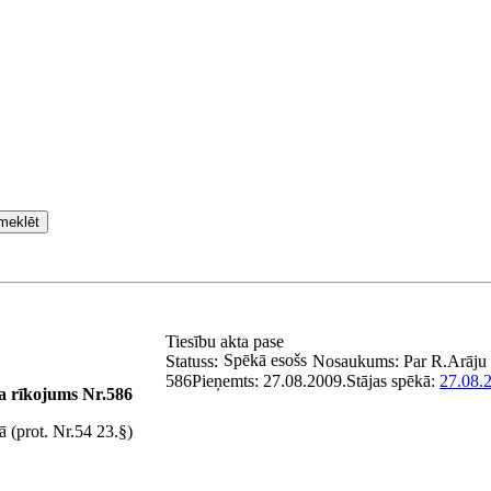
meklēt
Tiesību akta pase
Spēkā esošs
Statuss:
Nosaukums:
Par R.Arāju
586
Pieņemts:
27.08.2009.
Stājas spēkā:
27.08.
a rīkojums Nr.586
 (prot. Nr.54 23.§)