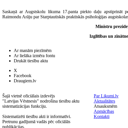
Saskaņā ar Augstskolu likuma 17.panta piekto daļu apstiprināt p
Raimondu Arāju par Starptautiskās praktiskās psiholoģijas augstskolas
Ministru prezid
Izglītības un zinātn
Ar manām piezīmēm
Ar lielāka izmēra fontu
Drukāt tiesību aktu
X
Facebook
Draugiem.lv
Šajā vietnē oficiālais izdevējs
Par Likumi.lv
"Latvijas Vēstnesis" nodrošina tiesību aktu
Aktualitātes
sistematizācijas funkciju.
Atsauksmēm
Apmācības
Sistematizēti tiesību akti ir informatīvi.
Kontakti
Pretrunu gadījumā vadās pēc oficiālās
publikācijas.