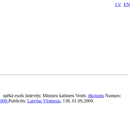
LV
EN
spēkā esošs
Izdevējs:
Ministru kabinets
Veids:
rīkojums
Numurs:
2009.
Publicēts:
Latvijas Vēstnesis
, 138, 01.09.2009.