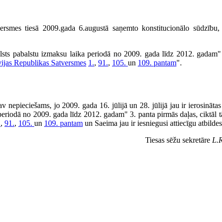
tversmes tiesā 2009.gada 6.augustā saņemto konstitucionālo sūdzību
alsts pabalstu izmaksu laika periodā no 2009. gada līdz 2012. gadam"
vijas Republikas Satversmes
1.
,
91.
,
105.
un
109. pantam
".
v nepieciešams, jo 2009. gada 16. jūlijā un 28. jūlijā jau ir ierosinātas
 periodā no 2009. gada līdz 2012. gadam" 3. panta pirmās daļas, ciktāl tā
.
,
91.
,
105.
un
109. pantam
un Saeima jau ir iesniegusi attiecīgu atbildes
Tiesas sēžu sekretāre
L.