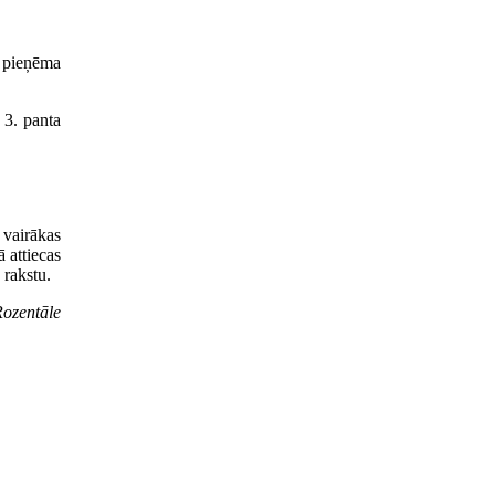
, pieņēma
 3. panta
 vairākas
 attiecas
 rakstu.
Rozentāle