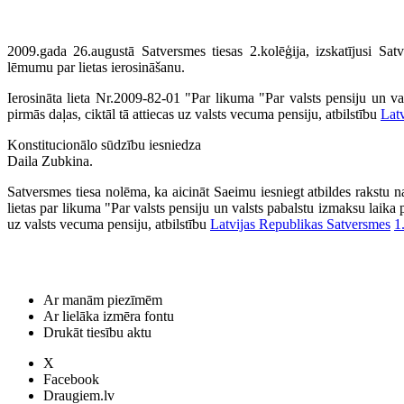
2009.gada 26.augustā Satversmes tiesas 2.kolēģija, izskatījusi Sa
lēmumu par lietas ierosināšanu.
Ierosināta lieta Nr.2009-82-01 "Par likuma "Par valsts pensiju un v
pirmās daļas, ciktāl tā attiecas uz valsts vecuma pensiju, atbilstību
Lat
Konstitucionālo sūdzību iesniedza
Daila Zubkina.
Satversmes tiesa nolēma, ka aicināt Saeimu iesniegt atbildes rakstu na
lietas par likuma "Par valsts pensiju un valsts pabalstu izmaksu laika
uz valsts vecuma pensiju, atbilstību
Latvijas Republikas Satversmes
1
Ar manām piezīmēm
Ar lielāka izmēra fontu
Drukāt tiesību aktu
X
Facebook
Draugiem.lv