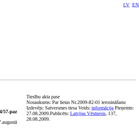
LV
EN
Tiesību akta pase
Nosaukums:
Par lietas Nr.2009-82-01 ierosināšanu
Izdevējs:
Satversmes tiesa
Veids:
informācija
Pieņemts:
04/57-paz
27.08.2009.
Publicēts:
Latvijas Vēstnesis
, 137,
28.08.2009.
.augustā