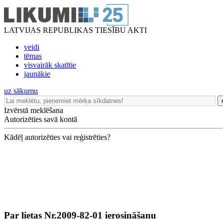
LATVIJAS REPUBLIKAS TIESĪBU AKTI
veidi
tēmas
visvairāk skatītie
jaunākie
uz sākumu
Izvērstā meklēšana
Autorizēties savā kontā
Kādēļ autorizēties vai reģistrēties?
Par lietas Nr.2009-82-01 ierosināšanu