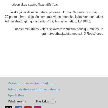
- pilsoniskas sabiedrības attīstība.
Saskaņā ar Administratīvā procesa likuma 76.panta otro daļu un
79.panta pirmo daļu šo lēmumu viena mēneša laikā var pārsūdzēt
Administratīvajā rajona tiesā (Rīgā, Antonijas ielā 6, LV-1010).
Finanšu ministrijas valsts sekretāra vietnieka nodokļu, muitas un
grāmatvedībasjautājumos p.i.
D.Robežniece
Pašvaldību saistošie noteikumi
Administratīvās atbildības ceļvedis
Apmācības
Pilnā versija
Par Likumi.lv