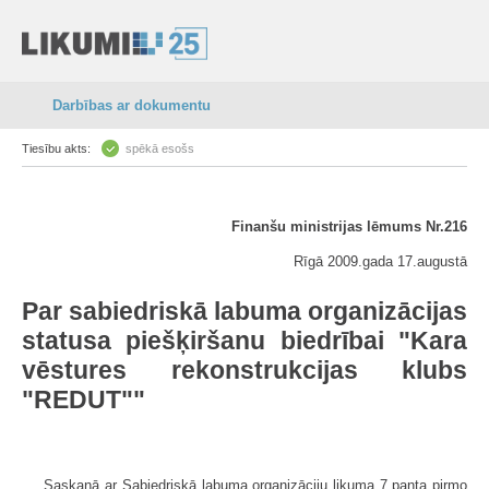
Darbības ar dokumentu
Tiesību akts:
spēkā esošs
Finanšu ministrijas lēmums Nr.216
Rīgā 2009.gada 17.augustā
Par sabiedriskā labuma organizācijas
statusa piešķiršanu biedrībai "Kara
vēstures rekonstrukcijas klubs
"REDUT""
Saskaņā ar Sabiedriskā labuma organizāciju likuma 7.panta pirmo