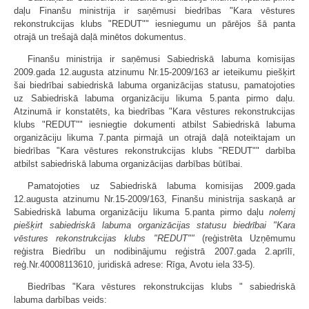
daļu Finanšu ministrija ir saņēmusi biedrības "Kara vēstures
rekonstrukcijas klubs "REDUT"" iesniegumu un pārējos šā panta
otrajā un trešajā daļā minētos dokumentus.
Finanšu ministrija ir saņēmusi Sabiedriskā labuma komisijas
2009.gada 12.augusta atzinumu Nr.15-2009/163 ar ieteikumu piešķirt
šai biedrībai sabiedriskā labuma organizācijas statusu, pamatojoties
uz Sabiedriskā labuma organizāciju likuma 5.panta pirmo daļu.
Atzinumā ir konstatēts, ka biedrības "Kara vēstures rekonstrukcijas
klubs "REDUT"" iesniegtie dokumenti atbilst Sabiedriskā labuma
organizāciju likuma 7.panta pirmajā un otrajā daļā noteiktajam un
biedrības "Kara vēstures rekonstrukcijas klubs "REDUT"" darbība
atbilst sabiedriskā labuma organizācijas darbības būtībai.
Pamatojoties uz Sabiedriskā labuma komisijas 2009.gada
12.augusta atzinumu Nr.15-2009/163, Finanšu ministrija saskaņā ar
Sabiedriskā labuma organizāciju likuma 5.panta pirmo daļu
nolemj
piešķirt sabiedriskā labuma organizācijas statusu biedrībai "Kara
vēstures rekonstrukcijas klubs "REDUT""
(reģistrēta Uzņēmumu
reģistra Biedrību un nodibinājumu reģistrā 2007.gada 2.aprīlī,
reģ.Nr.40008113610, juridiskā adrese: Rīga, Avotu iela 33-5).
Biedrības "Kara vēstures rekonstrukcijas klubs " sabiedriskā
labuma darbības veids: