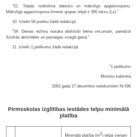
"51. Telpās nodrošina dabisko un mākslīgo apgaismojumu.
Mākslīgā apgaismojuma līmenis grupas telpā ir 300 luksu (Lx)."
10. Izteikt 59.punktu šādā redakcijā:
"59. Dienas režīmu nosaka atbilstoši bērnu vecumam, paredzot
fiziskās aktivitātes un pastaigas svaigā gaisā."
11. Izteikt 1.pielikumu šādā redakcijā:
"1.pielikums
Ministru kabineta
2002.gada 27.decembra noteikumiem Nr.596
Pirmsskolas izglītības iestādes telpu minimālā
platība
2
Minimālā platība (m
) telpā vienam