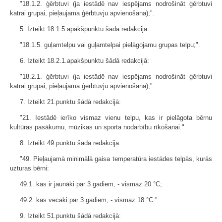
"18.1.2. ģērbtuvi (ja iestādē nav iespējams nodrošināt ģērbtuvi
katrai grupai, pieļaujama ģērbtuvju apvienošana);".
5. Izteikt 18.1.5.apakšpunktu šādā redakcijā:
"18.1.5. guļamtelpu vai guļamtelpai pielāgojamu grupas telpu;".
6. Izteikt 18.2.1.apakšpunktu šādā redakcijā:
"18.2.1. ģērbtuvi (ja iestādē nav iespējams nodrošināt ģērbtuvi
katrai grupai, pieļaujama ģērbtuvju apvienošana);".
7. Izteikt 21.punktu šādā redakcijā:
"21. Iestādē ierīko vismaz vienu telpu, kas ir pielāgota bērnu
kultūras pasākumu, mūzikas un sporta nodarbību rīkošanai."
8. Izteikt 49.punktu šādā redakcijā:
"49. Pieļaujamā minimālā gaisa temperatūra iestādes telpās, kurās
uzturas bērni:
49.1. kas ir jaunāki par 3 gadiem, - vismaz 20 °C;
49.2. kas vecāki par 3 gadiem, - vismaz 18 °C."
9. Izteikt 51.punktu šādā redakcijā: