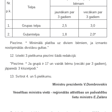
Nr.
bērnam
Telpa
p.k.
jaunākam par
vecākam par
3 gadiem
3 gadiem
1.
Grupas telpa
2,5
3,0
2.
Guļamtelpa
1,8
2,0*
Piezīme. * Minimālā platība uz diviem bērniem, ja izmanto
nostiprinātās divstāvu gultas."
12. Izteikt 3.pielikuma piezīmi šādā redakcijā:
"Piezīme. * Ja grupā ir 17 un vairāk bērnu (vecāki par 3 gadiem),
jāparedz 3 klozetpodi."
13. Svītrot 4. un 5.pielikumu.
Ministru prezidents
V.Dombrovskis
Veselības ministra vietā - reģionālās attīstības un pašvaldību
lietu ministrs
E.Zalāns