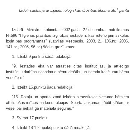
1
Izdoti saskaņā ar Epidemioloģiskās drošības likuma 38.
pantu
Izdarīt Ministru kabineta 2002.gada 27.decembra noteikumos
Nr.596 "Higiēnas prasības izglītības iestādēm, kas īsteno pirmsskolas
izglītības programmas" (Latvijas Vēstnesis, 2003, 2., 106.nr.; 2006,
141.nr.; 2008, 96.nr.) šādus grozījumus:
1. Izteikt 9.punktu šādā redakcijā:
"9. Iestādes ēkā var atrasties citas institūcijas, ja attiecīgo
institūciju darbība neapdraud bērnu drošību un nerada kaitējumu bērnu
veselībai."
2. Izteikt 16.punktu šādā redakcijā:
"16. Rotaļu un sporta zonā iekārto pirmsskolas vecuma bērniem
atbilstošas ierīces un konstrukcijas. Sporta laukumam jābūt klātam ar
veselībai nekaitīga materiāla segumu."
3. Svītrot 17.punktu.
4. Izteikt 18.1.2.apakšpunktu šādā redakcijā: