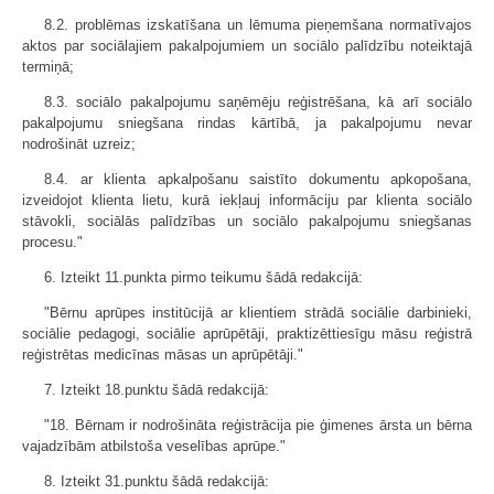
8.2. problēmas izskatīšana un lēmuma pieņemšana normatīvajos
aktos par sociālajiem pakalpojumiem un sociālo palīdzību noteiktajā
termiņā;
8.3. sociālo pakalpojumu saņēmēju reģistrēšana, kā arī sociālo
pakalpojumu sniegšana rindas kārtībā, ja pakalpojumu nevar
nodrošināt uzreiz;
8.4. ar klienta apkalpošanu saistīto dokumentu apkopošana,
izveidojot klienta lietu, kurā iekļauj informāciju par klienta sociālo
stāvokli, sociālās palīdzības un sociālo pakalpojumu sniegšanas
procesu."
6. Izteikt 11.punkta pirmo teikumu šādā redakcijā:
"Bērnu aprūpes institūcijā ar klientiem strādā sociālie darbinieki,
sociālie pedagogi, sociālie aprūpētāji, praktizēttiesīgu māsu reģistrā
reģistrētas medicīnas māsas un aprūpētāji."
7. Izteikt 18.punktu šādā redakcijā:
"18. Bērnam ir nodrošināta reģistrācija pie ģimenes ārsta un bērna
vajadzībām atbilstoša veselības aprūpe."
8. Izteikt 31.punktu šādā redakcijā: