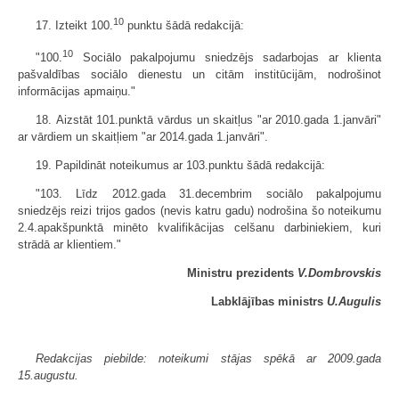
10
17. Izteikt 100.
punktu šādā redakcijā:
10
"100.
Sociālo pakalpojumu sniedzējs sadarbojas ar klienta
pašvaldības sociālo dienestu un citām institūcijām, nodrošinot
informācijas apmaiņu."
18. Aizstāt 101.punktā vārdus un skaitļus "ar 2010.gada 1.janvāri"
ar vārdiem un skaitļiem "ar 2014.gada 1.janvāri".
19. Papildināt noteikumus ar 103.punktu šādā redakcijā:
"103. Līdz 2012.gada 31.decembrim sociālo pakalpojumu
sniedzējs reizi trijos gados (nevis katru gadu) nodrošina šo noteikumu
2.4.apakšpunktā minēto kvalifikācijas celšanu darbiniekiem, kuri
strādā ar klientiem."
Ministru prezidents
V.Dombrovskis
Labklājības ministrs
U.Augulis
Redakcijas piebilde: noteikumi stājas spēkā ar 2009.gada
15.augustu.