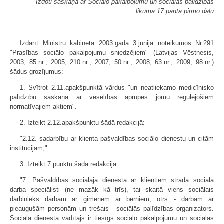
Izdoti saskaņā ar Sociālo pakalpojumu un sociālās palīdzības
likuma 17.panta pirmo daļu
Izdarīt Ministru kabineta 2003.gada 3.jūnija noteikumos Nr.291
"Prasības sociālo pakalpojumu sniedzējiem" (Latvijas Vēstnesis,
2003, 85.nr.; 2005, 210.nr.; 2007, 50.nr.; 2008, 63.nr.; 2009, 98.nr.)
šādus grozījumus:
1. Svītrot 2.11.apakšpunktā vārdus "un neatliekamo medicīnisko
palīdzību saskaņā ar veselības aprūpes jomu regulējošiem
normatīvajiem aktiem".
2. Izteikt 2.12.apakšpunktu šādā redakcijā:
"2.12. sadarbību ar klienta pašvaldības sociālo dienestu un citām
institūcijām;".
3. Izteikt 7.punktu šādā redakcijā:
"7. Pašvaldības sociālajā dienestā ar klientiem strādā sociālā
darba speciālisti (ne mazāk kā trīs), tai skaitā viens sociālais
darbinieks darbam ar ģimenēm ar bērniem, otrs - darbam ar
pieaugušām personām un trešais - sociālās palīdzības organizators.
Sociālā dienesta vadītājs ir tiesīgs sociālo pakalpojumu un sociālās