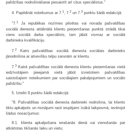
palīdzības nodrošināšanai piesaistīt arī citus speciālistus."
1
2
3
4. Papildināt noteikumus ar 7.
, 7.
un 7.
punktu šādā redakcijā:
1
"7.
Ja republikas nozīmes pilsētas vai novada pašvaldības
sociālā dienesta attālinātā klientu pieņemšanas punktā strādā tikai
viens sociālā darba speciālists, tam jābūt vismaz ar sociālā
darbinieka kvalifikāciju.
2
7.
Katrs pašvaldības sociālā dienesta sociālais darbinieks
jānodrošina ar atsevišķu telpu sarunām ar klientu.
3
7.
Katrā pašvaldības sociālā dienesta klientu pieņemšanas vietā
iedzīvotājiem pieejamā vietā jābūt izvietotiem pašvaldības
saistošajiem noteikumiem par sociālajiem pakalpojumiem un sociālo
palīdzību."
5. Izteikt 8.punktu šādā redakcijā:
"8. Pašvaldības sociālā dienesta darbinieki nodrošina, lai klients
tiktu apkalpots un risinājumi rasti iespējami īsākā laikposmā, ievērojot
šādus nosacījumus:
8.1. klienta apkalpošana ierašanās dienā vai vienošanās par
atkārtotas tikšanās laiku un vietu;