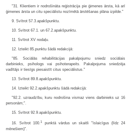
"31. Klientiem ir nodrošināta reģistrācija pie ģimenes ārsta, kā arī
ģimenes ārsta un citu speciālistu nozīmētā ārstēšanas plāna izpilde."
9. Svītrot 57.3.apakšpunktu.
10. Svītrot 67.1. un 67.2.apakšpunktu.
11. Svītrot XV nodaļu.
12. Izteikt 85.punktu šādā redakcijā:
"85. Sociālās rehabilitācijas pakalpojumu sniedz sociālais
darbinieks, psihologs vai psihoterapeits. Pakalpojuma sniedzēja
vadītājs ir tiesīgs piesaistīt citus speciālistus."
13. Svītrot 89.8.apakšpunktu.
14. Izteikt 92.2.apakšpunktu šādā redakcijā:
"92.2. uzraudzību, kuru nodrošina vismaz viens darbinieks uz 16
personām;".
15. Svītrot 92.9.apakšpunktu.
1
16. Svītrot 100.
punktā vārdus un skaitli "īslaicīgus (līdz 24
mēnešiem)".